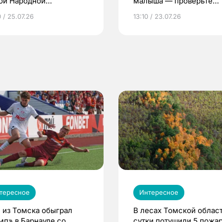
ой Народной
малыша — проверьте
грамме ЕР
репродуктивное здоров
 / 25.07.26
13:10 / 23.07.26
по ОМС!
тересное
Интересное
 из Томска обыграл
В лесах Томской област
мп» в Барнауле со
сутки потушили 5 пожа