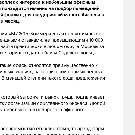
 всплеск интереса к небольшим офисным
й приходится именно на подбор помещений
ый формат для предприятий малого бизнеса с
в месяц.
пании «МИЭЛЬ-Коммерческая недвижимость»
рендными ставками, не превышающими 10 000
о найти практически в любом округе Москвы за
ые варианты даже вблизи Садового кольца.
такие офисы относятся преимущественно к
тивных зданиях, на территории промышленных
. В меньшей степени такого рода предложения
 который затронул и рынок труда, подталкивает
ку организации собственного бизнеса. Любой
ды небольшого и недорогого офисного
 посещаемостью его клиентами, то арендаторы
 противном случае, предпочтения отдаются