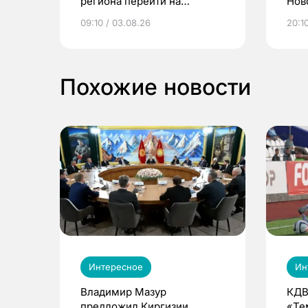
региона перейти на
Нов
электронные квитанции и
про
09:10 / 03.08.26
20:10
выиграть призы
Похожие новости
Интересное
Ин
Владимир Мазур
КДВ
предложил Киргизии
«Те