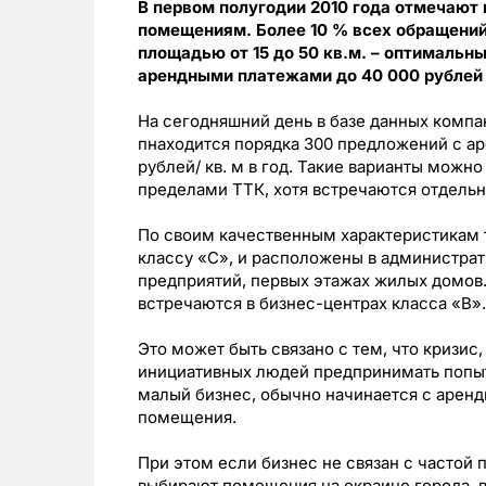
В первом полугодии 2010 года отмечают
помещениям. Более 10 % всех обращени
площадью от 15 до 50 кв.м. – оптимальн
арендными платежами до 40 000 рублей 
На сегодняшний день в базе данных ком
пнаходится порядка 300 предложений с а
рублей/ кв. м в год. Такие варианты можн
пределами ТТК, хотя встречаются отдельн
По своим качественным характеристикам 
классу «С», и расположены в администра
предприятий, первых этажах жилых домов
встречаются в бизнес-центрах класса «В».
Это может быть связано с тем, что кризис,
инициативных людей предпринимать попыт
малый бизнес, обычно начинается с арен
помещения.
При этом если бизнес не связан с частой
выбирают помещения на окраине города, в