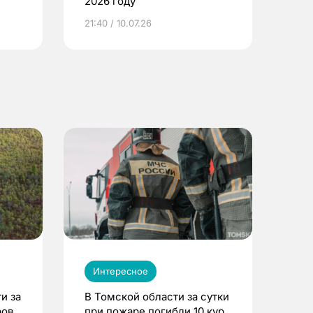
2026 году
ье
21:40 / 10.07.26
Интересное
и за
В Томской области за сутки
ров
при пожаре погибли 10 кур