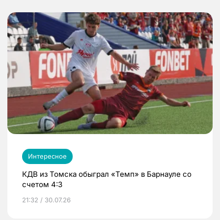
Интересное
КДВ из Томска обыграл «Темп» в Барнауле со
счетом 4:3
21:32 / 30.07.26