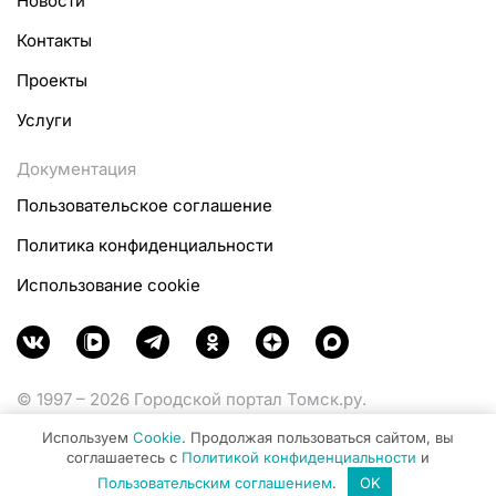
Новости
Контакты
Проекты
Услуги
Документация
Пользовательское соглашение
Политика конфиденциальности
Использование cookie
© 1997 – 2026 Городской портал Томск.ру.
Функционирует при финансовой поддержке
Используем
Cookie
. Продолжая пользоваться сайтом, вы
Министерства цифрового развития, связи и массовых
соглашаетесь с
Политикой конфиденциальности
и
коммуникаций Российской Федерации.
Пользовательским соглашением
.
OK