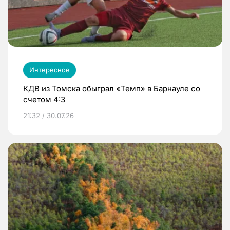
Интересное
КДВ из Томска обыграл «Темп» в Барнауле со
счетом 4:3
21:32 / 30.07.26