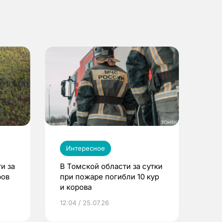
Интересное
и за
В Томской области за сутки
ров
при пожаре погибли 10 кур
и корова
12:04 / 25.07.26