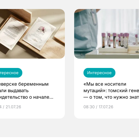
тересное
Интересное
еверске беременным
«Мы все носители
али выдавать
мутаций»: томский ген
идетельство о начале
— о том, что нужно знат
ни»
беременности
 / 21.07.26
08:30 / 17.07.26