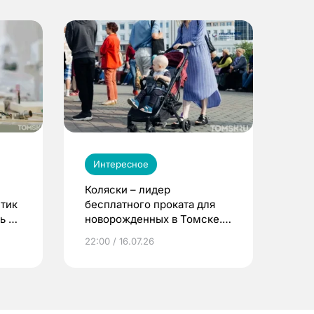
Интересное
Коляски – лидер
етик
бесплатного проката для
ь до
новорожденных в Томске.
Что еще берут родители?
22:00 / 16.07.26