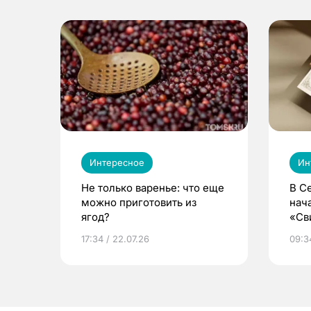
Интересное
Ин
Не только варенье: что еще
В С
можно приготовить из
нач
ягод?
«Св
жиз
17:34 / 22.07.26
09:34