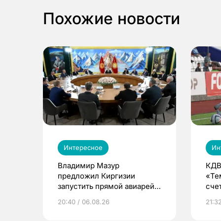
Похожие новости
Интересное
Ин
Владимир Мазур
КДВ
предложил Киргизии
«Те
запустить прямой авиарейс
сче
из Томска
20:40 / 06.08.26
21:32