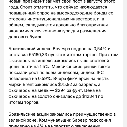
новый президент займет свой пост в августе этого
года. Стоит отметить, что сейчас наблюдается
повышенный спрос на высокодоходные бонды со
стороны институциональных инвесторов, и, в
общем, складывается довольно благоприятная
экономическая конъюнктура для размещения
долговых бумаг.
Бразильский индекс Bovespa подрос на 0,54% и
составил 65160,33 пункта к итогам торгов. При этом
фьючерсы на индекс закрылись выше спотовой
цены почти на 1,5%. Мексиканские рынки также
показали рост по всем индексам, индекс IPC
позеленел на 0,59%. Вчера фьючерсы на нефть
марки Brent закрылись $75,92 за баррель, а
фьючерсы на медь — $294 за фунт. Цена на
фьючерсы на золото снизилась до $1234,1 по
итогам торгов.
Бразильские акции закрылись преимущественно в
зеленой зоне. Коммунальщик Sabesp подскочил
примерно на 4% на новостях о заключении