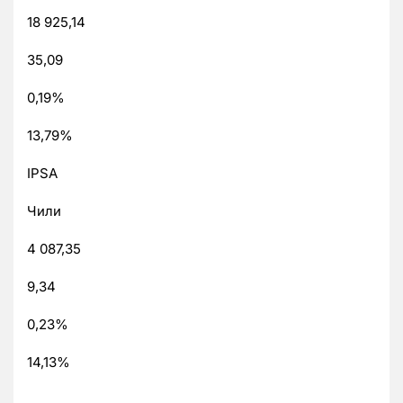
18 925,14
35,09
0,19%
13,79%
IPSA
Чили
4 087,35
9,34
0,23%
14,13%