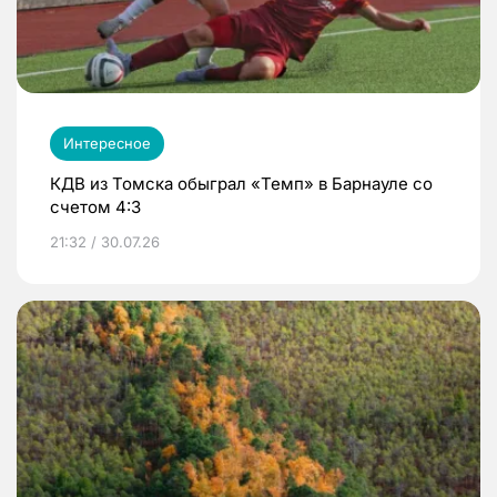
Интересное
КДВ из Томска обыграл «Темп» в Барнауле со
счетом 4:3
21:32 / 30.07.26