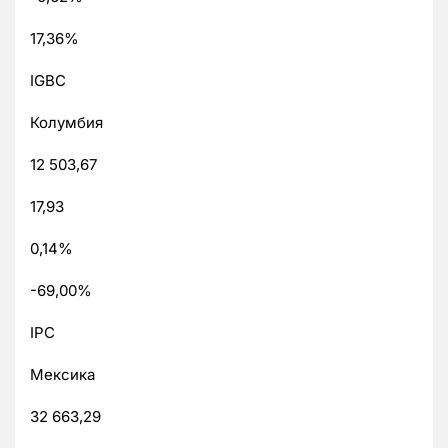
17,36%
IGBC
Колумбия
12 503,67
17,93
0,14%
-69,00%
IPC
Мексика
32 663,29