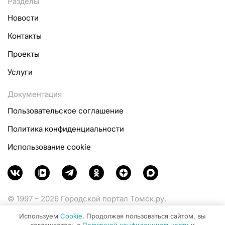
Разделы
Новости
Контакты
Проекты
Услуги
Документация
Пользовательское соглашение
Политика конфиденциальности
Использование cookie
© 1997 – 2026 Городской портал Томск.ру.
Функционирует при финансовой поддержке
Используем
Cookie
. Продолжая пользоваться сайтом, вы
Министерства цифрового развития, связи и массовых
соглашаетесь с
Политикой конфиденциальности
и