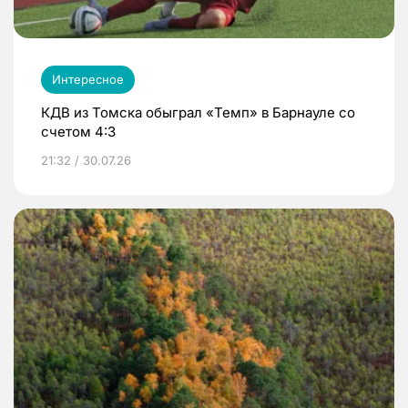
Интересное
КДВ из Томска обыграл «Темп» в Барнауле со
счетом 4:3
21:32 / 30.07.26