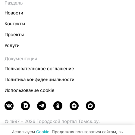
Разделы
Новости
Контакты
Проекты
Услуги
Документация
Пользовательское соглашение
Политика конфиденциальности
Использование cookie
© 1997 – 2026 Городской портал Томск.ру.
Функционирует при финансовой поддержке
Используем
Cookie
. Продолжая пользоваться сайтом, вы
Министерства цифрового развития, связи и массовых