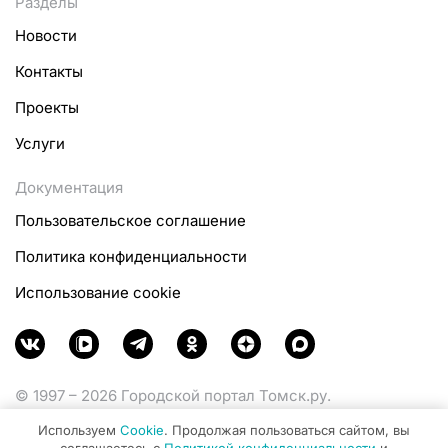
Разделы
Новости
Контакты
Проекты
Услуги
Документация
Пользовательское соглашение
Политика конфиденциальности
Использование cookie
© 1997 – 2026 Городской портал Томск.ру.
Функционирует при финансовой поддержке
Используем
Cookie
. Продолжая пользоваться сайтом, вы
Министерства цифрового развития, связи и массовых
соглашаетесь с
Политикой конфиденциальности
и