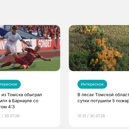
тересное
Интересное
 из Томска обыграл
В лесах Томской област
мп» в Барнауле со
сутки потушили 5 пожа
том 4:3
 / 30.07.26
12:31 / 30.07.26