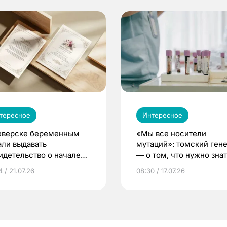
тересное
Интересное
еверске беременным
«Мы все носители
али выдавать
мутаций»: томский ген
идетельство о начале
— о том, что нужно знат
ни»
беременности
 / 21.07.26
08:30 / 17.07.26