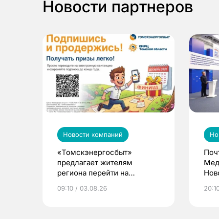
Новости партнеров
Новости компаний
Но
«Томскэнергосбыт»
Поч
предлагает жителям
Мед
региона перейти на
Нов
электронные квитанции и
про
09:10 / 03.08.26
20:10
выиграть призы