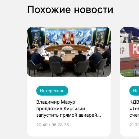
Похожие новости
Интересное
Ин
Владимир Мазур
КДВ
предложил Киргизии
«Те
запустить прямой авиарейс
сче
из Томска
20:40 / 06.08.26
21:32