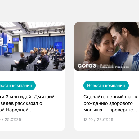
вости компаний
Новости компаний
ти 3 млн идей: Дмитрий
Сделайте первый шаг к
ведев рассказал о
рождению здорового
ой Народной
малыша — проверьте
грамме ЕР
репродуктивное здоров
 / 25.07.26
13:10 / 23.07.26
по ОМС!