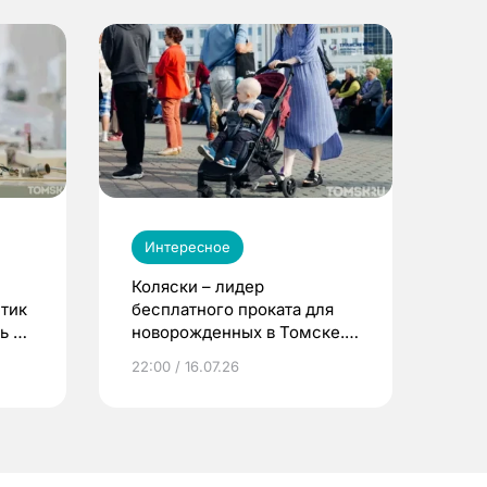
Интересное
Коляски – лидер
етик
бесплатного проката для
ь до
новорожденных в Томске.
Что еще берут родители?
22:00 / 16.07.26