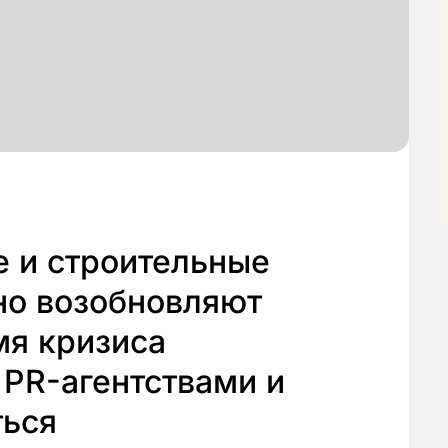
е и строительные
но возобновляют
мя кризиса
PR-агентствами и
ться