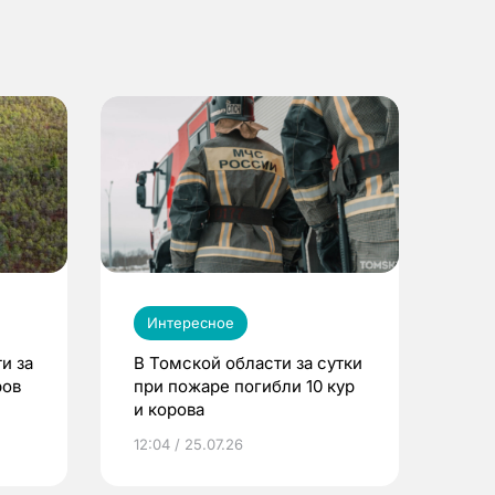
Интересное
и за
В Томской области за сутки
ров
при пожаре погибли 10 кур
и корова
12:04 / 25.07.26