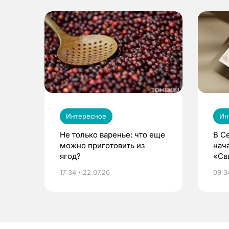
Интересное
Ин
Не только варенье: что еще
В С
можно приготовить из
нач
ягод?
«Св
жиз
17:34 / 22.07.26
09:34