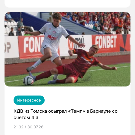
Интересное
КДВ из Томска обыграл «Темп» в Барнауле со
счетом 4:3
21:32 / 30.07.26