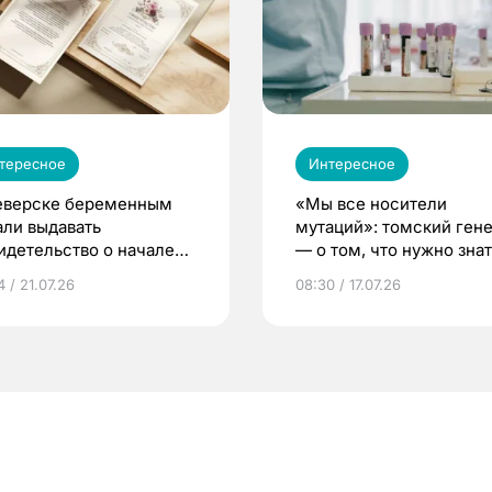
тересное
Интересное
еверске беременным
«Мы все носители
али выдавать
мутаций»: томский ген
идетельство о начале
— о том, что нужно знат
ни»
беременности
 / 21.07.26
08:30 / 17.07.26