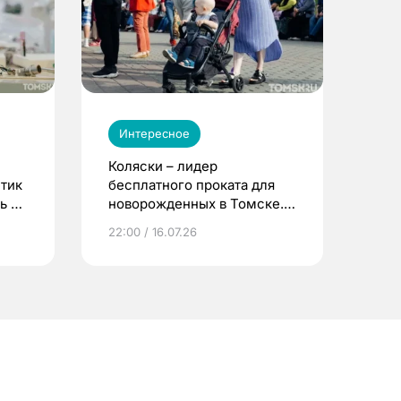
Интересное
Коляски – лидер
етик
бесплатного проката для
ь до
новорожденных в Томске.
Что еще берут родители?
22:00 / 16.07.26