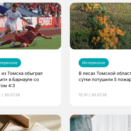
тересное
Интересное
 из Томска обыграл
В лесах Томской област
мп» в Барнауле со
сутки потушили 5 пожа
том 4:3
 / 30.07.26
12:31 / 30.07.26