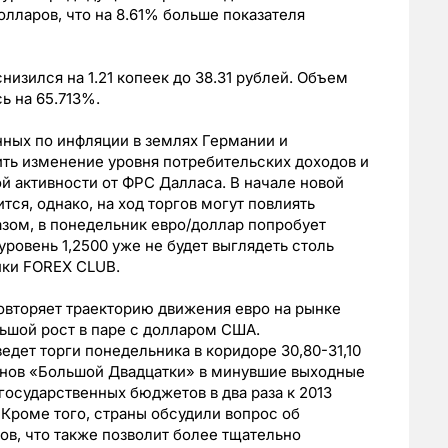
лларов, что на 8.61% больше показателя
низился на 1.21 копеек до 38.31 рублей. Объем
ь на 65.713%.
ных по инфляции в землях Германии и
ить изменение уровня потребительских доходов и
й активности от ФРС Далласа. В начале новой
ся, однако, на ход торгов могут повлиять
азом, в понедельник евро/доллар попробует
уровень 1,2500 уже не будет выглядеть столь
ки FOREX CLUB.
овторяет траекторию движения евро на рынке
льшой рост в паре с долларом США.
дет торги понедельника в коридоре 30,80-31,10
енов «Большой Двадцатки» в минувшие выходные
государственных бюджетов в два раза к 2013
 Кроме того, страны обсудили вопрос об
ов, что также позволит более тщательно