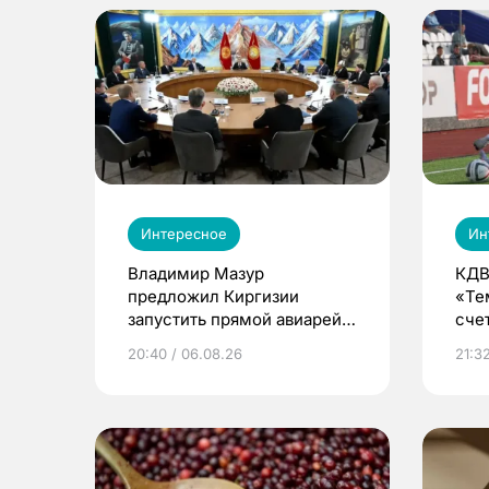
Интересное
Ин
Владимир Мазур
КДВ
предложил Киргизии
«Те
запустить прямой авиарейс
сче
из Томска
20:40 / 06.08.26
21:32