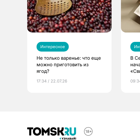
Интересное
Ин
Не только варенье: что еще
В С
можно приготовить из
нач
ягод?
«Св
жиз
17:34 / 22.07.26
09:34