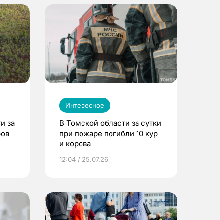
Интересное
и за
В Томской области за сутки
ров
при пожаре погибли 10 кур
и корова
12:04 / 25.07.26