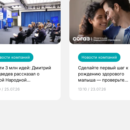
вости компаний
Новости компаний
ти 3 млн идей: Дмитрий
Сделайте первый шаг к
ведев рассказал о
рождению здорового
ой Народной
малыша — проверьте
грамме ЕР
репродуктивное здоров
 / 25.07.26
13:10 / 23.07.26
по ОМС!