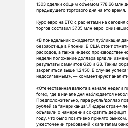
1303 сделки общим объемом 778.66 млн до
предыдущего торгового дня на это время.
Курс евро на ЕТС с расчетами на сегодня с
торгов составил 37.05 млн евро, снизившис
«В понедельник ожидается публикация дан
безработице в Японии. В США стоит отмет
расходов, а также индекс производственно
недели положение доллара вряд ли изменит
результаты саммитов G20 и G8. Таким обр
закрепиться выше 1,2450. В случае успеха 
недосягаемым», — комментируют аналити
«Отечественная валюта в начале недели п
forex, где в начале дня наблюдается небо
Предположительно, пара рубль/доллар пове
рублей за “американца”.Лидеры стран-чл
объявили о намерении сократить дефицит 
году, что было позитивно принято рынком.
ужесточении требований к капиталам банк