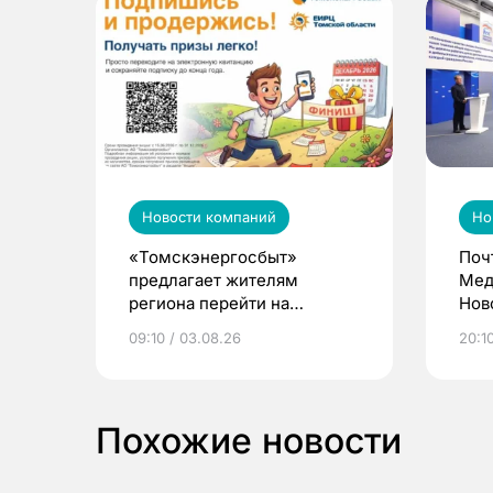
Новости компаний
Но
«Томскэнергосбыт»
Поч
предлагает жителям
Мед
региона перейти на
Нов
электронные квитанции и
про
09:10 / 03.08.26
20:10
выиграть призы
Похожие новости