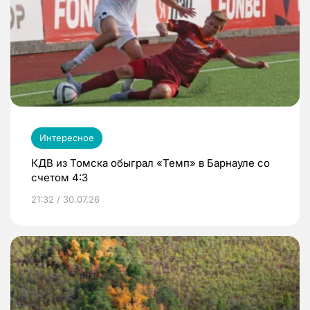
Интересное
КДВ из Томска обыграл «Темп» в Барнауле со
счетом 4:3
21:32 / 30.07.26