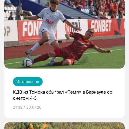
Интересное
КДВ из Томска обыграл «Темп» в Барнауле со
счетом 4:3
21:32 / 30.07.26