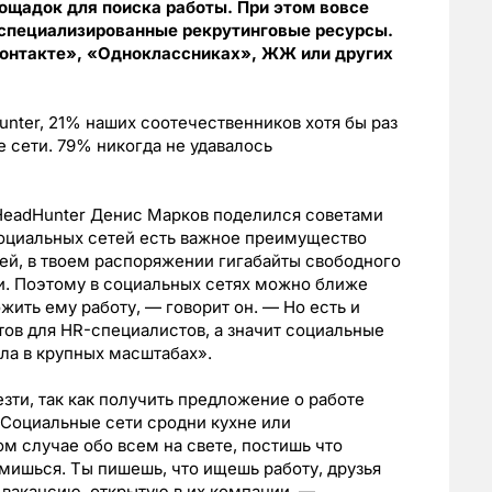
ощадок для поиска работы. При этом вовсе
 специализированные рекрутинговые ресурсы.
контакте», «Одноклассниках», ЖЖ или других
ter, 21% наших соотечественников хотя бы раз
 сети. 79% никогда не удавалось
HeadHunter Денис Марков поделился советами
 социальных сетей есть важное преимущество
цей, в твоем распоряжении гигабайты свободного
и. Поэтому в социальных сетях можно ближе
жить ему работу, — говорит он. — Но есть и
тов для HR-специалистов, а значит социальные
ла в крупных масштабах».
ти, так как получить предложение о работе
«Социальные сети сродни кухне или
ом случае обо всем на свете, постишь что
омишься. Ты пишешь, что ищешь работу, друзья
 вакансию, открытую в их компании, —