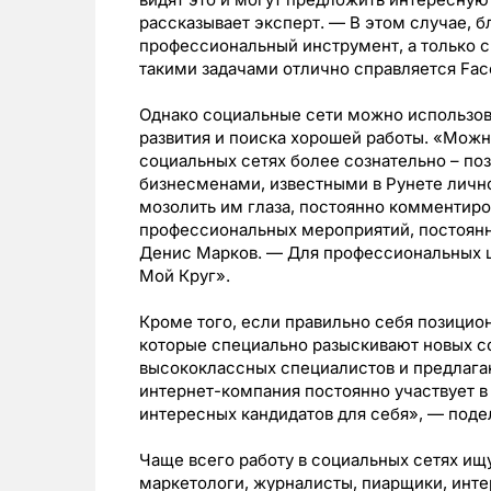
рассказывает эксперт. — В этом случае, б
профессиональный инструмент, а только 
такими задачами отлично справляется Face
Однако социальные сети можно использов
развития и поиска хорошей работы. «Можн
социальных сетях более сознательно – по
бизнесменами, известными в Рунете личн
мозолить им глаза, постоянно комментиро
профессиональных мероприятий, постоянн
Денис Марков. — Для профессиональных це
Мой Круг».
Кроме того, если правильно себя позицио
которые специально разыскивают новых со
высококлассных специалистов и предлагаю
интернет-компания постоянно участвует в
интересных кандидатов для себя», — поде
Чаще всего работу в социальных сетях ищу
маркетологи, журналисты, пиарщики, интер