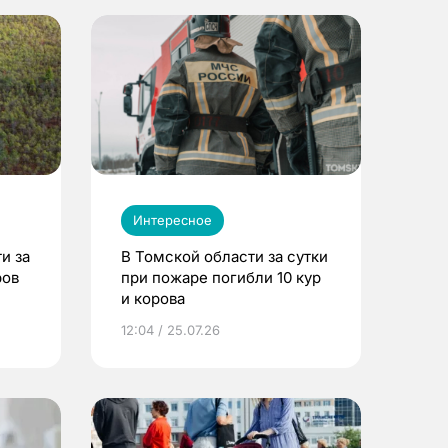
Интересное
и за
В Томской области за сутки
ров
при пожаре погибли 10 кур
и корова
12:04 / 25.07.26