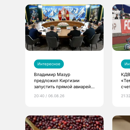
Интересное
Ин
Владимир Мазур
КДВ
предложил Киргизии
«Те
запустить прямой авиарейс
сче
из Томска
20:40 / 06.08.26
21:32