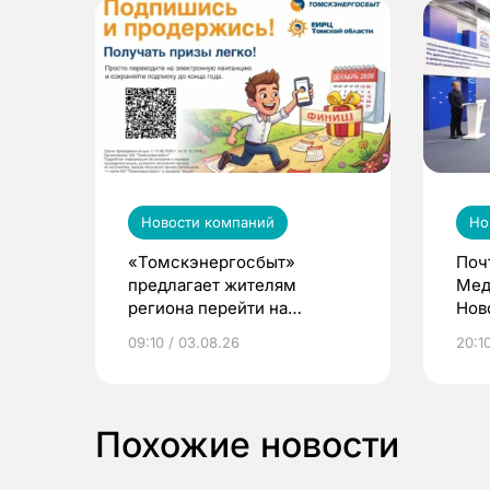
Новости компаний
Но
«Томскэнергосбыт»
Поч
предлагает жителям
Мед
региона перейти на
Нов
электронные квитанции и
про
09:10 / 03.08.26
20:10
выиграть призы
Похожие новости