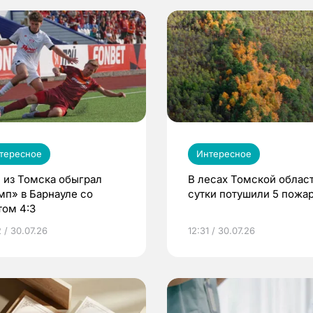
тересное
Интересное
 из Томска обыграл
В лесах Томской област
мп» в Барнауле со
сутки потушили 5 пожа
том 4:3
 / 30.07.26
12:31 / 30.07.26