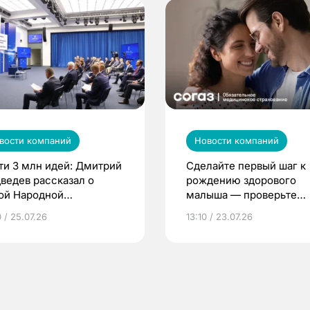
вости компаний
Новости компаний
ти 3 млн идей: Дмитрий
Сделайте первый шаг к
ведев рассказал о
рождению здорового
ой Народной
малыша — проверьте
грамме ЕР
репродуктивное здоров
 / 25.07.26
13:10 / 23.07.26
по ОМС!