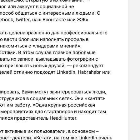
лог или аккаунт в социальной не
способ общаться с интересными людьми. С
book, twitter, наш Вконтакте или ЖЖ».
ать целенаправленно для профессионального
о вести блог или наполнять профиль в
знакомиться с «лидерами мнений»,
остями. В этом случае главное побольше
вать их записи, выкладывать фотографии с
о приглашать новых друзей, — рекомендует
лей отлично подходят LinkedIn, Habrahabr или
нировать, Вами могут заинтересоваться люди,
трудников в социальных сетях. Они «хантят»
т им работу. «Одна крупная российская
 мероприятиях для стартаперов и находит там
лился представитель HeadHunter.
т активные их пользователи, в основном –
нет-деятели. «Кстати, на том же LinkedIn очень