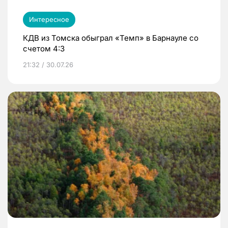
Интересное
КДВ из Томска обыграл «Темп» в Барнауле со
счетом 4:3
21:32 / 30.07.26