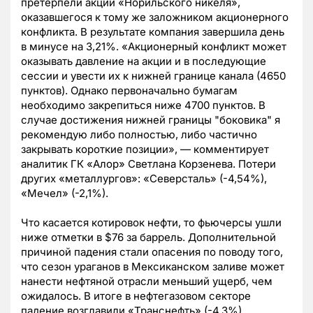
претерпели акции «Норильского никеля»,
оказавшегося к тому же заложником акционерного
конфликта. В результате компания завершила день
в минусе на 3,21%. «Акционерный конфликт может
оказывать давление на акции и в последующие
сессии и увести их к нижней границе канала (4650
пунктов). Однако первоначально бумагам
необходимо закрепиться ниже 4700 пунктов. В
случае достижения нижней границы "боковика" я
рекомендую либо полностью, либо частично
закрывать короткие позиции», — комментирует
аналитик ГК «Алор» Светлана Корзенева. Потери
других «металлургов»: «Северсталь» (-4,54%),
«Мечел» (-2,1%).
Что касается котировок нефти, то фьючерсы ушли
ниже отметки в $76 за баррель. Дополнительной
причиной падения стали опасения по поводу того,
что сезон ураганов в Мексиканском заливе может
нанести нефтяной отрасли меньший ущерб, чем
ожидалось. В итоге в нефтегазовом секторе
падение возглавили «Транснефть» (-4,3%),