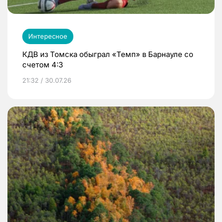
Интересное
КДВ из Томска обыграл «Темп» в Барнауле со
счетом 4:3
21:32 / 30.07.26