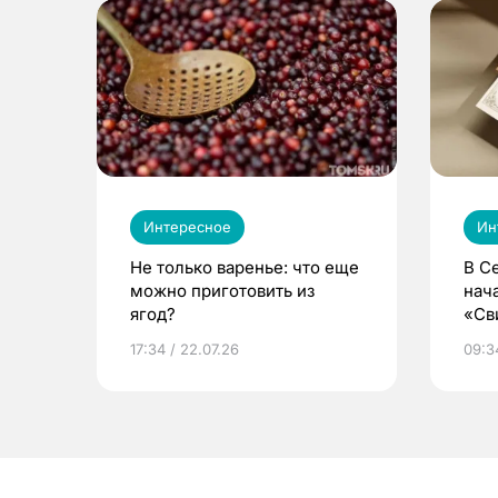
Интересное
Ин
Не только варенье: что еще
В С
можно приготовить из
нач
ягод?
«Св
жиз
17:34 / 22.07.26
09:34