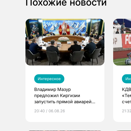
Похожие новости
Интересное
Ин
Владимир Мазур
КДВ
предложил Киргизии
«Те
запустить прямой авиарейс
сче
из Томска
20:40 / 06.08.26
21:32