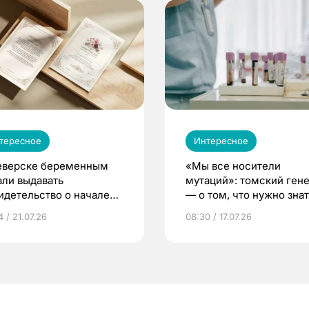
тересное
Интересное
еверске беременным
«Мы все носители
али выдавать
мутаций»: томский ген
идетельство о начале
— о том, что нужно знат
ни»
беременности
 / 21.07.26
08:30 / 17.07.26