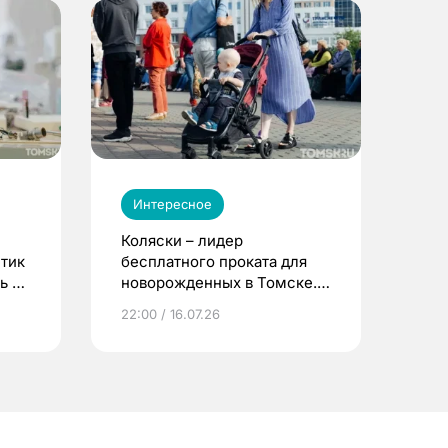
Интересное
Коляски – лидер
етик
бесплатного проката для
ь до
новорожденных в Томске.
Что еще берут родители?
22:00 / 16.07.26