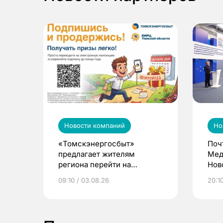
Новости компаний
Но
«Томскэнергосбыт»
Поч
предлагает жителям
Мед
региона перейти на
Нов
электронные квитанции и
про
09:10 / 03.08.26
20:10
выиграть призы