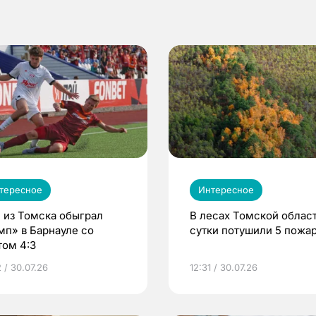
тересное
Интересное
 из Томска обыграл
В лесах Томской област
мп» в Барнауле со
сутки потушили 5 пожа
том 4:3
 / 30.07.26
12:31 / 30.07.26