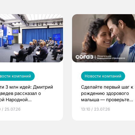
вости компаний
Новости компаний
ти 3 млн идей: Дмитрий
Сделайте первый шаг к
ведев рассказал о
рождению здорового
ой Народной
малыша — проверьте
грамме ЕР
репродуктивное здоров
 / 25.07.26
13:10 / 23.07.26
по ОМС!