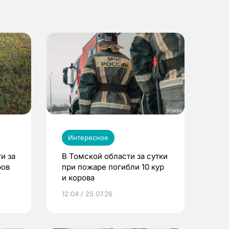
Интересное
и за
В Томской области за сутки
ров
при пожаре погибли 10 кур
и корова
12:04 / 25.07.26