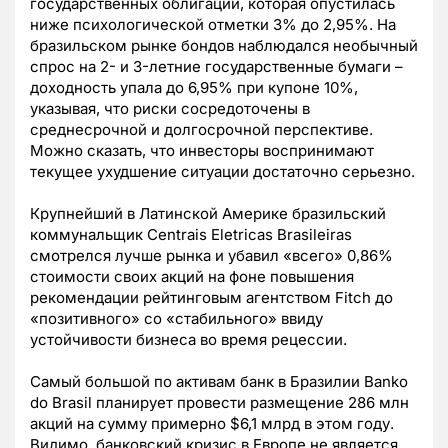
государственных облигаций, которая опустилась
ниже психологической отметки 3% до 2,95%. На
бразильском рынке бондов наблюдался необычный
спрос на 2- и 3-летние государственные бумаги –
доходность упала до 6,95% при купоне 10%,
указывая, что риски сосредоточены в
среднесрочной и долгосрочной перспективе.
Можно сказать, что инвесторы воспринимают
текущее ухудшение ситуации достаточно серьезно.
Крупнейший в Латинской Америке бразильский
коммунальщик Centrais Eletricas Brasileiras
смотрелся лучше рынка и убавил «всего» 0,86%
стоимости своих акций на фоне повышения
рекомендации рейтинговым агентством Fitch до
«позитивного» со «стабильного» ввиду
устойчивости бизнеса во время рецессии.
Самый большой по активам банк в Бразилии Banko
do Brasil планирует провести размещение 286 млн
акций на сумму примерно $6,1 млрд в этом году.
Видимо, банковский кризис в Европе не является