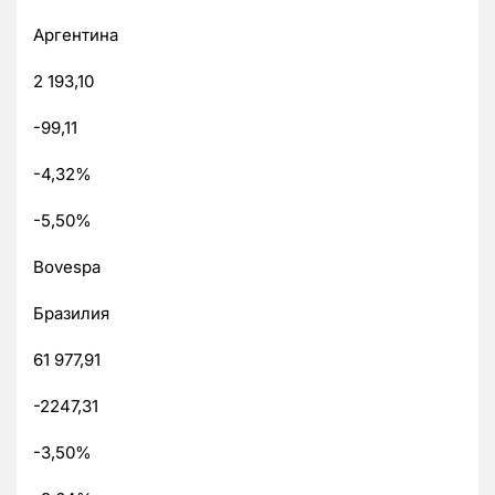
Аргентина
2 193,10
-99,11
-4,32%
-5,50%
Bovespa
Бразилия
61 977,91
-2247,31
-3,50%