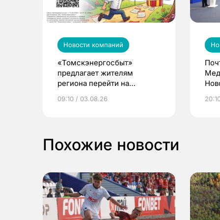
Новости компаний
Но
«Томскэнергосбыт»
Поч
предлагает жителям
Мед
региона перейти на
Нов
электронные квитанции и
про
09:10 / 03.08.26
20:10
выиграть призы
Похожие новости