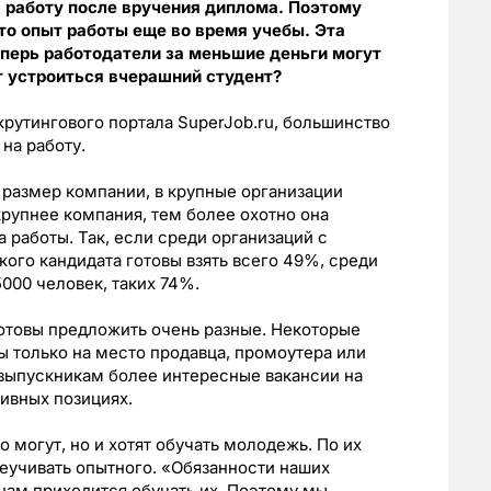
а работу после вручения диплома. Поэтому
то опыт работы еще во время учебы. Эта
еперь работодатели за меньшие деньги могут
т устроиться вчерашний студент?
рутингового портала SuperJob.ru, большинство
на работу.
 размер компании, в крупные организации
крупнее компания, тем более охотно она
 работы. Так, если среди организаций с
ого кандидата готовы взять всего 49%, среди
000 человек, таких 74%.
отовы предложить очень разные. Некоторые
ы только на место продавца, промоутера или
 выпускникам более интересные вакансии на
ивных позициях.
о могут, но и хотят обучать молодежь. По их
еучивать опытного. «Обязанности наших
нам приходится обучать их. Поэтому мы