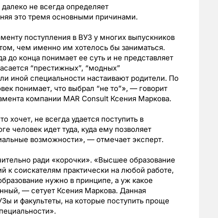
 далеко не всегда определяет
няя это тремя основными причинами.
моменту поступления в ВУЗ у многих выпускников
 том, чем именно им хотелось бы заниматься.
а до конца понимает ее суть и не представляет
касается “престижных”, “модных”
или иной специальности настаивают родители. По
овек понимает, что выбрал “не то”», — говорит
амента компании MAR Consult Ксения Маркова.
о хочет, не всегда удается поступить в
ге человек идет туда, куда ему позволяет
риальные возможности», — отмечает эксперт.
чительно ради «корочки». «Высшее образование
ий к соискателям практически на любой работе,
бразование нужно в принципе, а уж какое
нный, — сетует Ксения Маркова. Данная
УЗы и факультеты, на которые поступить проще
специальности».