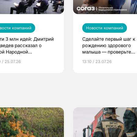
вости компаний
Новости компаний
ти 3 млн идей: Дмитрий
Сделайте первый шаг к
ведев рассказал о
рождению здорового
ой Народной
малыша — проверьте
грамме ЕР
репродуктивное здоров
 / 25.07.26
13:10 / 23.07.26
по ОМС!