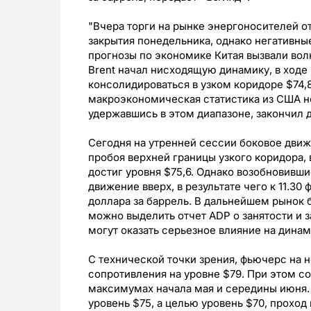
"Вчера торги на рынке энергоносителей 
закрытия понедельника, однако негативн
прогнозы по экономике Китая вызвали вол
Brent начал нисходящую динамику, в ходе 
консолидироваться в узком коридоре $74,8
макроэкономическая статистика из США не
удержавшись в этом диапазоне, закончил д
Сегодня на утренней сессии боковое дви
пробоя верхней границы узкого коридора, 
достиг уровня $75,6. Однако возобновивш
движение вверх, в результате чего к 11.30 
доллара за баррель. В дальнейшем рынок 
можно выделить отчет ADP о занятости и 
могут оказать серьезное влияние на динам
С технической точки зрения, фьючерс на 
сопротивления на уровне $79. При этом с
максимумах начала мая и середины июня.
уровень $75, а целью уровень $70, проход