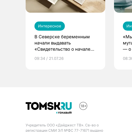
Интересное
Ин
В Северске беременным
«Мы
начали выдавать
мут
«Свидетельство о начале
— о 
жизни»
бер
09:34 / 21.07.26
08:30
Учредитель ООО «Дайджест ТВ». Св-во о
регистрации СМИ ЭЛ №ФС 77-71671 выдано