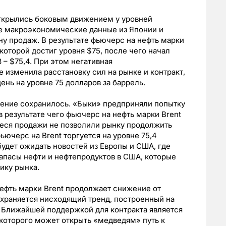
открылись боковым движением у уровней
ые макроэкономические данные из Японии и
ну продаж. В результате фьючерс на нефть марки
которой достиг уровня $75, после чего начал
 – $75,4. При этом негативная
 изменила расстановку сил на рынке и контракт,
ень на уровне 75 долларов за баррель.
жение сохранилось. «Быки» предприняли попытку
в результате чего фьючерс на нефть марки Brent
иеся продажи не позволили рынку продолжить
фьючерс на Brent торгуется на уровне 75,4
будет ожидать новостей из Европы и США, где
запасы нефти и нефтепродуктов в США, которые
ику рынка.
нефть марки Brent продолжает снижение от
охраняется нисходящий тренд, построенный на
 Ближайшей поддержкой для контракта является
 которого может открыть «медведям» путь к