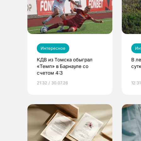
Интересное
Ин
КДВ из Томска обыграл
В л
«Темп» в Барнауле со
сут
счетом 4:3
21:32 / 30.07.26
12:31