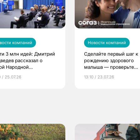
вости компаний
Новости компаний
ти 3 млн идей: Дмитрий
Сделайте первый шаг к
ведев рассказал о
рождению здорового
ой Народной
малыша — проверьте
грамме ЕР
репродуктивное здоров
 / 25.07.26
13:10 / 23.07.26
по ОМС!