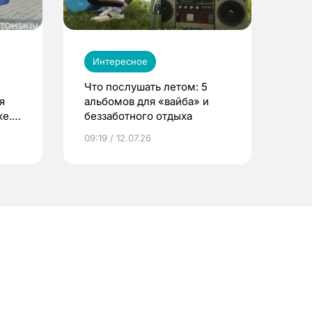
Интересное
Что послушать летом: 5
я
альбомов для «вайба» и
е.
беззаботного отдыха
и?
09:19 / 12.07.26