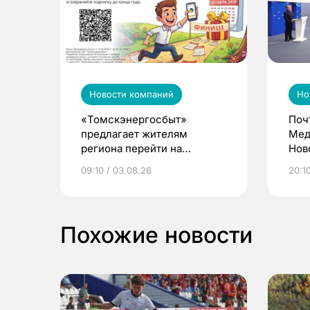
Новости компаний
Но
«Томскэнергосбыт»
Поч
предлагает жителям
Мед
региона перейти на
Нов
электронные квитанции и
про
09:10 / 03.08.26
20:10
выиграть призы
Похожие новости