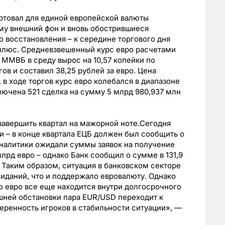
артовал для единой европейской валюты
му внешний фон и вновь обострившиеся
о восстановления – к середине торгового дня
 плюс. Средневзвешенный курс евро расчетами
) ММВБ в среду вырос на 10,57 копейки по
в и составил 38,25 рублей за евро. Цена
 в ходе торгов курс евро колебался в диапазоне
ключенa 521 сделка на сумму 5 млрд 980,937 млн
 завершить квартал на мажорной ноте.Сегодня
и – в конце квартала ЕЦБ должен был сообщить о
налитики ожидали суммы заявок на получение
лрд евро – однако Банк сообщил о сумме в 131,9
. Таким образом, ситуация в банковском секторе
иданий, что и поддержало евровалюту. Однако
что евро все еще находится внутри долгосрочного
шней обстановки пара EUR/USD переходит к
еренность игроков в стабильности ситуации», —