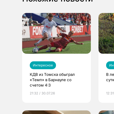
Интересное
Ин
КДВ из Томска обыграл
В л
«Темп» в Барнауле со
сут
счетом 4:3
21:32 / 30.07.26
12:31