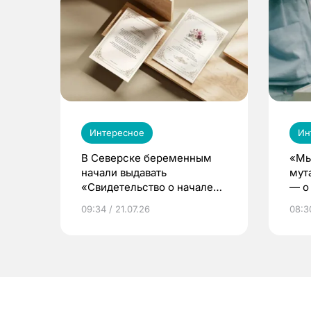
Интересное
Ин
В Северске беременным
«Мы
начали выдавать
мут
«Свидетельство о начале
— о 
жизни»
бер
09:34 / 21.07.26
08:30