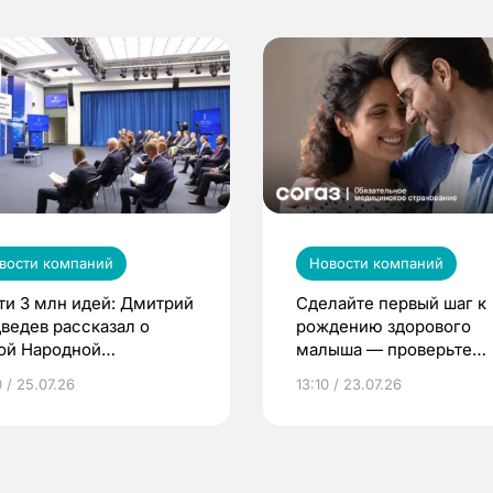
вости компаний
Новости компаний
ти 3 млн идей: Дмитрий
Сделайте первый шаг к
ведев рассказал о
рождению здорового
ой Народной
малыша — проверьте
грамме ЕР
репродуктивное здоров
 / 25.07.26
13:10 / 23.07.26
по ОМС!