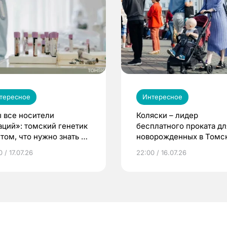
тересное
Интересное
 все носители
Коляски – лидер
аций»: томский генетик
бесплатного проката дл
том, что нужно знать до
новорожденных в Томск
еменности
Что еще берут родител
 / 17.07.26
22:00 / 16.07.26