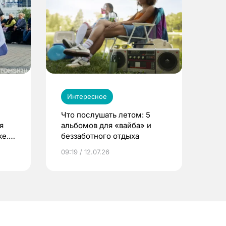
Интересное
Что послушать летом: 5
я
альбомов для «вайба» и
е.
беззаботного отдыха
и?
09:19 / 12.07.26