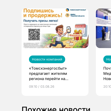
Новости компаний
Но
«Томскэнергосбыт»
Поч
предлагает жителям
Мед
региона перейти на
Нов
электронные квитанции и
про
09:10 / 03.08.26
20:10
выиграть призы
Похожие новости