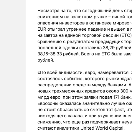
Несмотря на то, что сегодняшний день ст
снижением на валютном рынке – виной то
опасения инвесторов в остановке мировог
EUR отыграл утреннее падение и вышел в
на завтра на единой торговой сессии (ЕТС
сравнению с результатом предыдущих торго
последней сделки составила 38,29 рублей,
38,16-38,33 рублей. Всего на ЕТС былa за
рублей.
«По всей видимости, евро, намеревается,
состоялось событие, которого рынки ждал
распределении средств между банками. А
новых трехмесячных кредитов около 300 м
млрд евро, при этом заявки подал 171 банк
Еврозоны оказалась значительно лучше ож
не стоит сбрасывать со счетов тот факт, 
нисходящего канала, и при ухудшении вне
снижению, что еще раз подчеркивает неув
считают аналитики United World Capital.