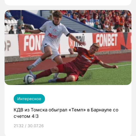
Интересное
КДВ из Томска обыграл «Темп» в Барнауле со
счетом 4:3
21:32 / 30.07.26