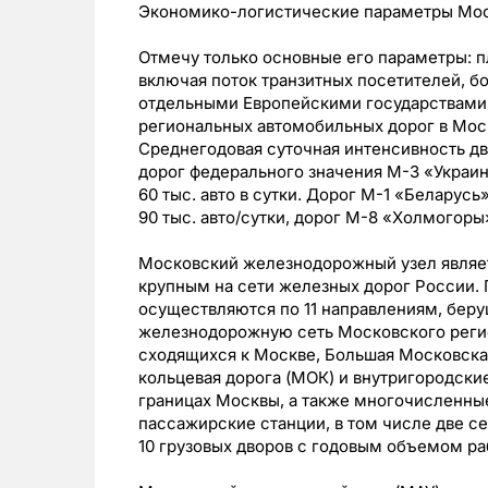
Экономико-логистические параметры Мос
Отмечу только основные его параметры: пл
включая поток транзитных посетителей, бо
отдельными Европейскими государствами
региональных автомобильных дорог в Моск
Среднегодовая суточная интенсивность д
дорог федерального значения М-3 «Украин
60 тыс. авто в сутки. Дорог М-1 «Беларус
90 тыс. авто/сутки, дорог М-8 «Холмогоры»
Московский железнодорожный узел являе
крупным на сети железных дорог России. 
осуществляются по 11 направлениям, беру
железнодорожную сеть Московского регио
сходящихся к Москве, Большая Московска
кольцевая дорога (МОК) и внутригородск
границах Москвы, а также многочисленные
пассажирские станции, в том числе две с
10 грузовых дворов с годовым объемом раб