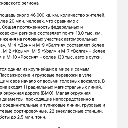
ковского региона
ощадь около 46.000 кв. км, количество жителей,
лее 20 млн. человек, что сравнимо с
. Общая протяженность федеральных и
овском регионе составляет почти 18,0 тыс. км.
вижения на головных участках автомобильных
а», М-4 «Дон» и М-9 «Балтия» составляет более
ь», М-2 «Крым», М-5 «Урал» и М-7 «Волга» – более
 и М-10 «Россия» – более 130 тыс. авто в сутки.
тся одним из крупнейших в мире и самым
Пассажирские и грузовые перевозки в узле
щим свое начало от восьми головных вокзалов. В
на входят 11 радиальных магистральных линий,
я окружная дорога (БМО), Малая окружная
ие диаметры, проходящие непосредственно в
 соединительные и тупиковые линии, грузовые и
етевые сортировочные, 22 внеклассные станции,
оты до 2,5 млн. тонн.