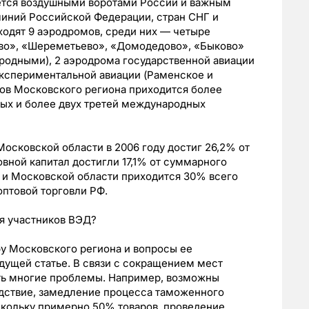
ется воздушными воротами России и важным
иний Российской Федерации, стран СНГ и
ходят 9 аэродромов, среди них — четыре
во», «Шереметьево», «Домодедово», «Быково»
родными), 2 аэродрома государственной авиации
экспериментальной авиации (Раменское и
тов Московского региона приходится более
вых и более двух третей международных
осковской области в 2006 году достиг 26,2% от
вной капитал достигли 17,1% от суммарного
 и Московской области приходится 30% всего
птовой торговли РФ.
ля участников ВЭД?
у Московского региона и вопросы ее
дущей статье. В связи с сокращением мест
ть многие проблемы. Например, возможны
едствие, замедление процесса таможенного
скольку примерно 50% товаров, проведение