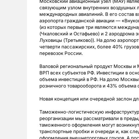
Московский авиационный узел (МАУ) явля
связующим узлом внутренних воздушных л
международных авиалиний. В его состав в
аэропорта гражданской авиации — «Внуко
(из которых первые три являются междуна
(Чкаловский и Остафьево) и 2 аэродрома 
Луховицы (Третьяково)). На долю аэропор
четверти пассажирских, более 40% грузо
перевозок России.
Валовой региональный продукт Москвы и М
ВРП всех субъектов РФ. Инвестиции в осно
объема инвестиций в РФ. На долю Москвы
розничного товарооборота и 43% объема о
Новая концепция или очередной заслон д
Таможенно-логистическую инфраструктур
реорганизации мы рассматривали в преды
таможенного оформления могут возникну
транспортные пробки и очереди и, как сл
оформления внешнеторговых грузов. А по