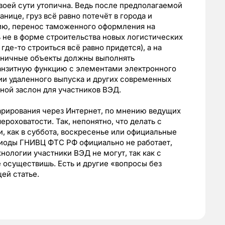
воей сути утопична. Ведь после предполагаемой
нице, груз всё равно потечёт в города и
ию, перенос таможенного оформления на
 не в форме строительства новых логистических
где-то строиться всё равно придется), а на
аничные объекты должны выполнять
анзитную функцию с элементами электронного
ии удаленного выпуска и других современных
дной заслон для участников ВЭД.
арирования через Интернет, по мнению ведущих
роховатости. Так, непонятно, что делать с
, как в суббота, воскресенье или официальные
риоды ГНИВЦ ФТС РФ официально не работает,
нологии участники ВЭД не могут, так как с
е осуществишь. Есть и другие «вопросы без
ей статье.