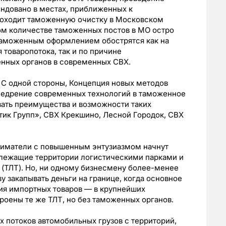
ндовано в местах, приближенных к
проходит таможенную очистку в Московском
ном количестве таможенных постов в МО остро
таможенным оформлением обострятся как на
 товаропотока, так и по причине
нных органов в современных СВХ.
 С одной стороны, Концепция новых методов
недрение современных технологий в таможенное
овать преимущества и возможности таких
тик Групп», СВХ Крекшино, Лесной Городок, СВХ
иниматели с повышенным энтузиазмом начнут
злежащие территории логистическими парками и
ТЛТ). Но, ни одному бизнесмену более-менее
ву закапывать деньги на границе, когда основное
ия импортных товаров — в крупнейших
троены те же ТЛТ, но без таможенных органов.
х потоков автомобильных грузов с территорий,