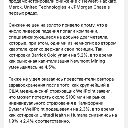
продемонстрировали снижение с Hewlett-Packard,
Merck, United Technologies и JPMorgan Chase в
первых рядах.
Снижение цен на золото привело к тому, что в
число лидеров падения попали компании,
специализирующиеся на добыче драгметалла,
которые, при этом, одними из немногих во втором
квартале крепко держали свои позиции. Так,
котировки Barrick Gold упали на 5,2%, в то время
как рыночная капитализация Newmont Mining
уменьшилась на 4,5%.
Также не у дел оказались представители сектора
здравоохранения после того, как крупнейший в
США медицинский страховщик WellPoint заявил,
что может потерять около $100 млн на рынке
индивидуального страхования в Калифорнии.
Бумаги WellPoint подешевели на 2,3%, в то время
как котировки UnitedHealth и Humana снизились на
1,9% и 2,4% соответственно.