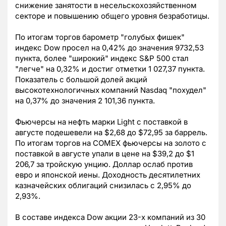
снижение занятости в несельскохозяйственном
секторе и повышению общего уровня безработицы.
По итогам торгов барометр "голубых фишек"
индекс Dow просел на 0,42% до значения 9732,53
пункта, более "широкий" индекс S&P 500 стал
"легче" на 0,32% и достиг отметки 1 027,37 пункта.
Показатель с большой долей акций
высокотехнологичных компаний Nasdaq "похудел"
на 0,37% до значения 2 101,36 пункта.
Фьючерсы на нефть марки Light с поставкой в
августе подешевели на $2,68 до $72,95 за баррель.
По итогам торгов на COMEX фьючерсы на золото с
поставкой в августе упали в цене на $39,2 до $1
206,7 за тройскую унцию. Доллар ослаб против
евро и японской иены. Доходность десятилетних
казначейских облигаций снизилась с 2,95% до
2,93%.
В составе индекса Dow акции 23-х компаний из 30