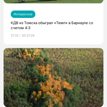
Интересное
КДВ из Томска обыграл «Темп» в Барнауле со
счетом 4:3
21:32 / 30.07.26