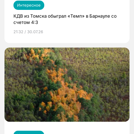
Интересное
КДВ из Томска обыграл «Темп» в Барнауле со
счетом 4:3
21:32 / 30.07.26