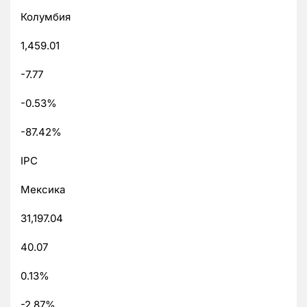
Колумбия
1,459.01
-7.77
-0.53%
-87.42%
IPC
Мексика
31,197.04
40.07
0.13%
-2.87%