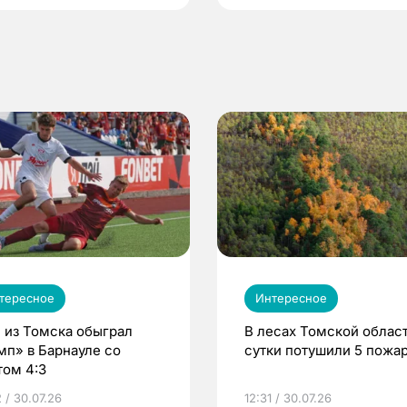
тересное
Интересное
 из Томска обыграл
В лесах Томской област
мп» в Барнауле со
сутки потушили 5 пожа
том 4:3
 / 30.07.26
12:31 / 30.07.26