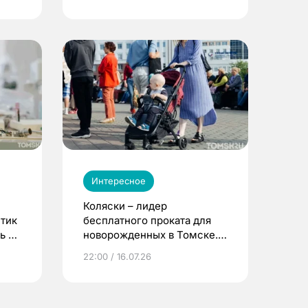
Интересное
Коляски – лидер
етик
бесплатного проката для
ь до
новорожденных в Томске.
Что еще берут родители?
22:00 / 16.07.26