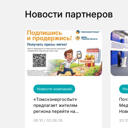
Новости партнеров
Новости компаний
Но
«Томскэнергосбыт»
Поч
предлагает жителям
Мед
региона перейти на
Нов
электронные квитанции и
про
09:10 / 03.08.26
20:10
выиграть призы