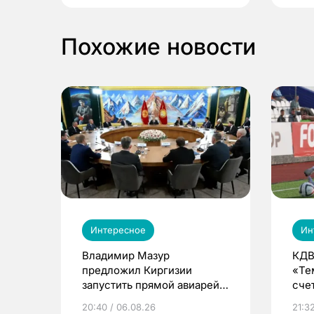
Похожие новости
Интересное
Ин
Владимир Мазур
КДВ
предложил Киргизии
«Те
запустить прямой авиарейс
сче
из Томска
20:40 / 06.08.26
21:32