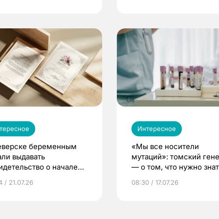
тересное
Интересное
еверске беременным
«Мы все носители
али выдавать
мутаций»: томский ген
идетельство о начале
— о том, что нужно знат
ни»
беременности
 / 21.07.26
08:30 / 17.07.26