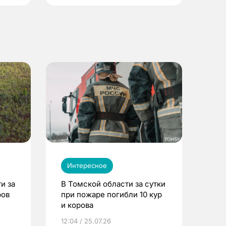
Интересное
и за
В Томской области за сутки
ров
при пожаре погибли 10 кур
и корова
12:04 / 25.07.26