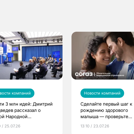
вости компаний
Новости компаний
ти 3 млн идей: Дмитрий
Сделайте первый шаг к
ведев рассказал о
рождению здорового
ой Народной
малыша — проверьте
грамме ЕР
репродуктивное здоров
 / 25.07.26
13:10 / 23.07.26
по ОМС!