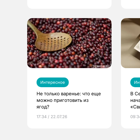
Интересное
Ин
Не только варенье: что еще
В С
можно приготовить из
нач
ягод?
«Св
жиз
17:34 / 22.07.26
09:34