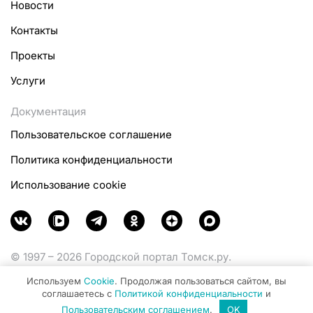
Новости
Контакты
Проекты
Услуги
Документация
Пользовательское соглашение
Политика конфиденциальности
Использование cookie
© 1997 – 2026 Городской портал Томск.ру.
Функционирует при финансовой поддержке
Используем
Cookie
. Продолжая пользоваться сайтом, вы
Министерства цифрового развития, связи и массовых
соглашаетесь с
Политикой конфиденциальности
и
коммуникаций Российской Федерации.
Пользовательским соглашением
.
OK