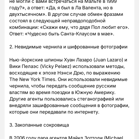
не могли с вами встречаться на Мальте в 1999
году?», а ответ: «Да, я был в Ла Валента, но в
двухтысячном». В другом случае обмен фразами
состоял в следующей неправдоподобной
комбинации: «Скажи ему, что дядя Пол любит его».
Ответ: «Чудесно быть Санта-Клаусом в мае».
2. Невидимые чернила и шифрованные фотографии
Нью-йоркские шпионы Хуан Лазаро (Juan Lazaro) и
Вики Пелаэс (Vicky Pelaez) использовали методы,
восходящие к эпохе Нэнси Дрю, по выражению
The New York Times. Они использовали невидимые
чернила, чтобы передать сообщение русским
властям во время поездки в Южную Америку.
Другие агенты пользовались стеганографией или
внедряли зашифрованные сообщения в фотографии,
которые они передавали по интернету.
3. Закопанные сокровища
В 2006 году пара агентов Майкл Зоттоли (Michael