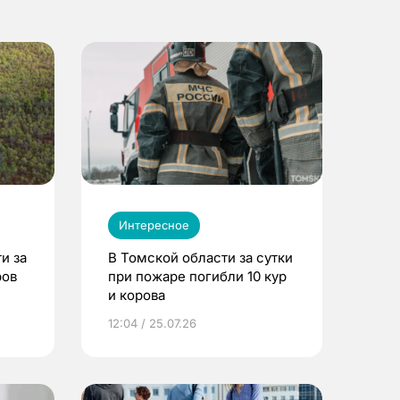
Интересное
и за
В Томской области за сутки
ров
при пожаре погибли 10 кур
и корова
12:04 / 25.07.26