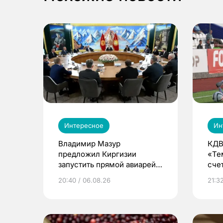
Интересное
Ин
Владимир Мазур
КДВ
предложил Киргизии
«Те
запустить прямой авиарейс
сче
из Томска
20:40 / 06.08.26
21:32