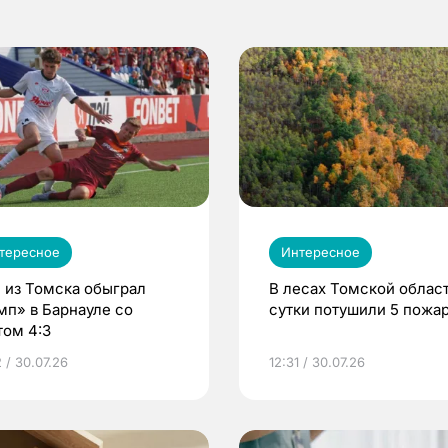
тересное
Интересное
 из Томска обыграл
В лесах Томской област
мп» в Барнауле со
сутки потушили 5 пожа
том 4:3
 / 30.07.26
12:31 / 30.07.26