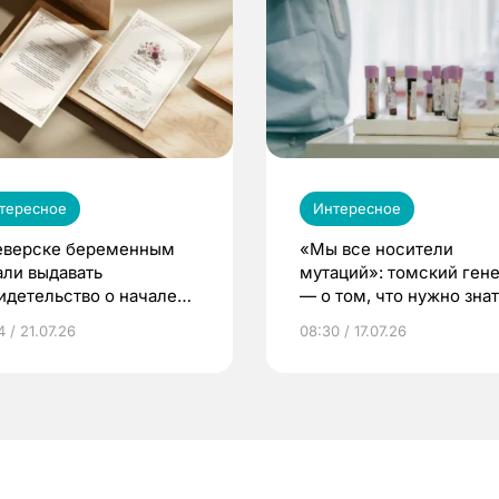
тересное
Интересное
еверске беременным
«Мы все носители
али выдавать
мутаций»: томский ген
идетельство о начале
— о том, что нужно знат
ни»
беременности
 / 21.07.26
08:30 / 17.07.26