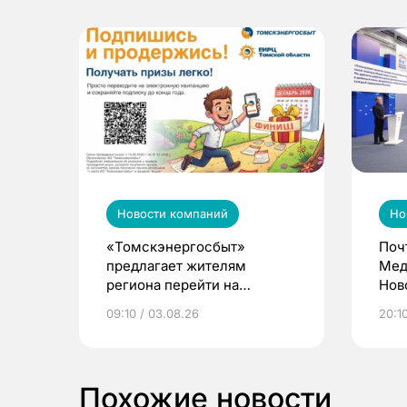
Новости компаний
Но
«Томскэнергосбыт»
Поч
предлагает жителям
Мед
региона перейти на
Нов
электронные квитанции и
про
09:10 / 03.08.26
20:10
выиграть призы
Похожие новости