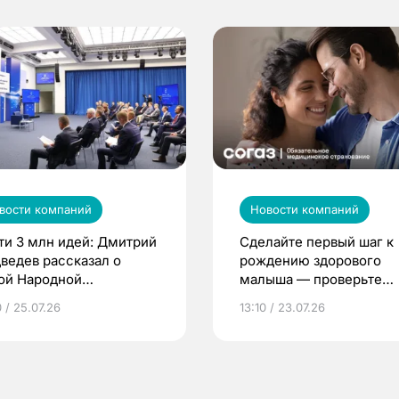
вости компаний
Новости компаний
ти 3 млн идей: Дмитрий
Сделайте первый шаг к
ведев рассказал о
рождению здорового
ой Народной
малыша — проверьте
грамме ЕР
репродуктивное здоров
 / 25.07.26
13:10 / 23.07.26
по ОМС!