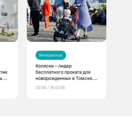
Интересное
Коляски – лидер
етик
бесплатного проката для
ь до
новорожденных в Томске.
Что еще берут родители?
22:00 / 16.07.26