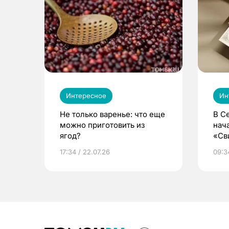
Интересное
Ин
Не только варенье: что еще
В С
можно приготовить из
нач
ягод?
«Св
жиз
17:34 / 22.07.26
09:34