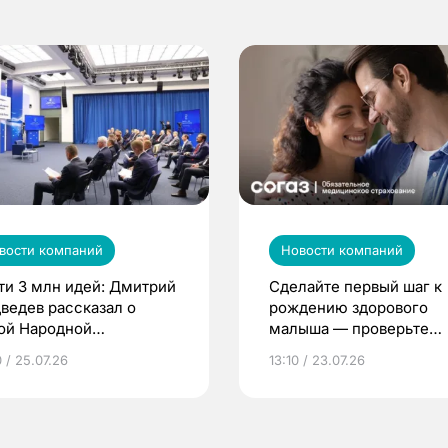
вости компаний
Новости компаний
ти 3 млн идей: Дмитрий
Сделайте первый шаг к
ведев рассказал о
рождению здорового
ой Народной
малыша — проверьте
грамме ЕР
репродуктивное здоров
 / 25.07.26
13:10 / 23.07.26
по ОМС!