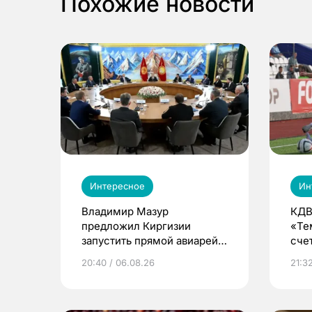
Похожие новости
Интересное
Ин
Владимир Мазур
КДВ
предложил Киргизии
«Те
запустить прямой авиарейс
сче
из Томска
20:40 / 06.08.26
21:32