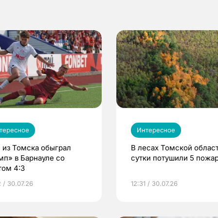
тересное
Интересное
 из Томска обыграл
В лесах Томской област
мп» в Барнауле со
сутки потушили 5 пожа
том 4:3
 / 30.07.26
12:31 / 30.07.26