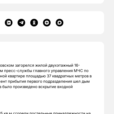
ковском загорелся жилой двухэтажный 16-
нм пресс-службы главного управления МЧС по
ной квартире площадью 37 квадратных метров в
мент прибытия первого подразделения шел дым
а было произведено вскрытие входной
15 кв.м сгорели постельные принадлежности на