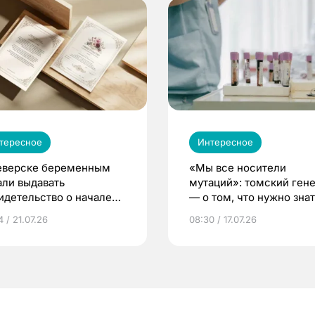
тересное
Интересное
еверске беременным
«Мы все носители
али выдавать
мутаций»: томский ген
идетельство о начале
— о том, что нужно знат
ни»
беременности
 / 21.07.26
08:30 / 17.07.26