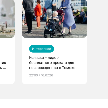
Интересное
Коляски – лидер
етик
бесплатного проката для
ь до
новорожденных в Томске.
Что еще берут родители?
22:00 / 16.07.26