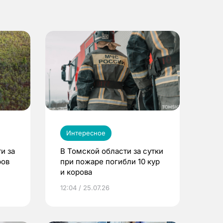
Интересное
и за
В Томской области за сутки
ров
при пожаре погибли 10 кур
и корова
12:04 / 25.07.26