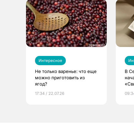
Интересное
Ин
Не только варенье: что еще
В С
можно приготовить из
нач
ягод?
«Св
жиз
17:34 / 22.07.26
09:34