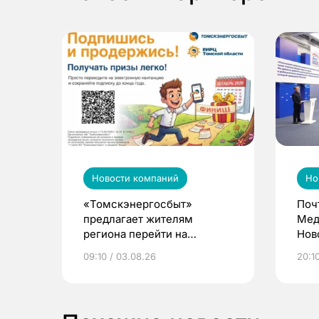
Новости компаний
Но
«Томскэнергосбыт»
Поч
предлагает жителям
Мед
региона перейти на
Нов
электронные квитанции и
про
09:10 / 03.08.26
20:10
выиграть призы