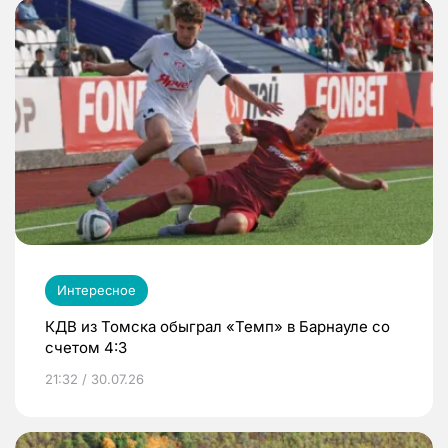
Интересное
КДВ из Томска обыграл «Темп» в Барнауле со
счетом 4:3
21:32 / 30.07.26