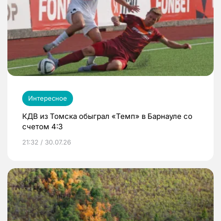
Интересное
КДВ из Томска обыграл «Темп» в Барнауле со
счетом 4:3
21:32 / 30.07.26