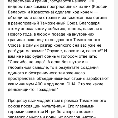
пересечении границ государств нашего СНГ,
лидеры трех самых прогрессивных из них (России,
Беларуси и Казахстана) сделали ход конем —
объединили свои страны и их таможенные органы
в равноправный Таможенный Союз. Благодаря
этому эпохальному событию, теперь, начиная с
Нового года, в любом поезде на внутренних
границах наконец-то созданного Таможенного
Союза, в самый разгар крепкого сна вас уже не
разбудят словами: "Оружие, наркотики, валюта!" И
вам не надо будет сонным голосом отвечать:
"Спасибо, не надо". А если без шуток и в
глобальном смысле, то в результате создания
единого и безграничного таможенного
пространства, объединившиеся страны заработают
как минимум 400 млрд долл. США. Это же какие
деньжищи-то, граждане!"
Процессу взаимодействия в рамках Таможенного
союза посвящен мультфильм. Его главными
героями являются И три богатыря в поиске
здравого смысла и больших доходов. Авторы