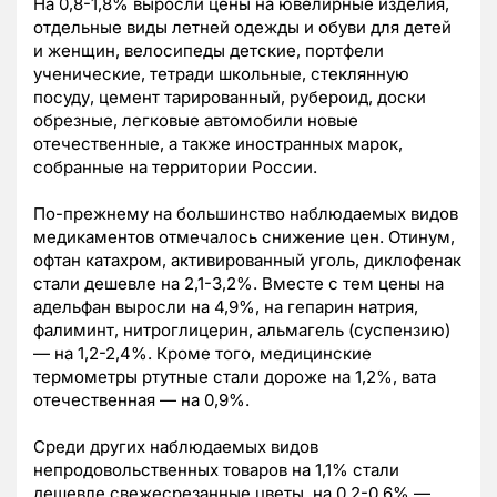
На 0,8-1,8% выросли цены на ювелирные изделия,
отдельные виды летней одежды и обуви для детей
и женщин, велосипеды детские, портфели
ученические, тетради школьные, стеклянную
посуду, цемент тарированный, рубероид, доски
обрезные, легковые автомобили новые
отечественные, а также иностранных марок,
собранные на территории России.
По-прежнему на большинство наблюдаемых видов
медикаментов отмечалось снижение цен. Отинум,
офтан катахром, активированный уголь, диклофенак
стали дешевле на 2,1-3,2%. Вместе с тем цены на
адельфан выросли на 4,9%, на гепарин натрия,
фалиминт, нитроглицерин, альмагель (суспензию)
— на 1,2-2,4%. Кроме того, медицинские
термометры ртутные стали дороже на 1,2%, вата
отечественная — на 0,9%.
Среди других наблюдаемых видов
непродовольственных товаров на 1,1% стали
дешевле свежесрезанные цветы, на 0,2-0,6% —