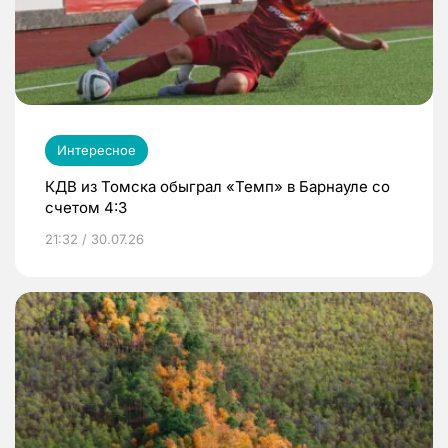
Интересное
КДВ из Томска обыграл «Темп» в Барнауле со
счетом 4:3
21:32 / 30.07.26