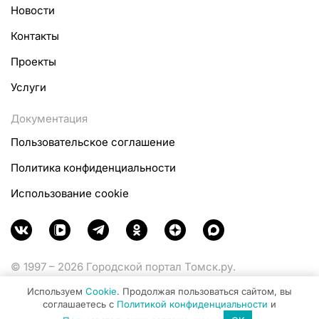
Новости
Контакты
Проекты
Услуги
Документация
Пользовательское соглашение
Политика конфиденциальности
Использование cookie
© 1997 – 2026 Городской портал Томск.ру.
Функционирует при финансовой поддержке
Используем
Cookie
. Продолжая пользоваться сайтом, вы
Министерства цифрового развития, связи и массовых
соглашаетесь с
Политикой конфиденциальности
и
коммуникаций Российской Федерации.