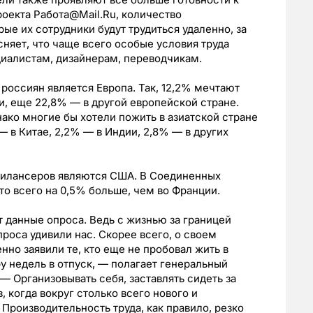
роекта Работа@Mail.Ru, количество
рые их сотрудники будут трудиться удаленно, за
сняет, что чаще всего особые условия труда
циалистам, дизайнерам, переводчикам.
оссиян является Европа. Так, 12,2% мечтают
и, еще 22,8% — в другой европейской стране.
нако многие бы хотели пожить в азиатской стране
— в Китае, 2,2% — в Индии, 2,8% — в других
рилансеров являются США. В Соединенных
то всего на 0,5% больше, чем во Франции.
 данные опроса. Ведь с жизнью за границей
роса удивили нас. Скорее всего, о своем
нно заявили те, кто еще не пробовал жить в
ру недель в отпуск, — полагает генеральный
 — Организовывать себя, заставлять сидеть за
 когда вокруг столько всего нового и
Производительность труда, как правило, резко