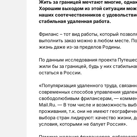
Жить за границей мечтают многие, однак
Хорошим выходом из этой ситуации мож
наших соотечественников с удовольствие
стабильная удаленная работа.
Фриланс – тот вид работы, который позво
выполнить заказ можно в любом месте. По
жизнь даже из-за пределов Родины.
По данным исследования проекта Путешеств
жили бы за границей, будь у них стабильн
остаться в России.
«Популяризация удаленного труда, связан
современных способов управления удале
свободолюбивым фрилансерам, — коммент
Mail.Ru. — В том числе и возможность вы
проживания, т.к. они не имеют географиче
выбора стран лидируют: качество жизни, 
условия, которыми не балует Россия».
Помимо желания фрилансеров, работодате