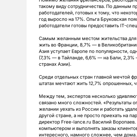
такому виду сотрудничества. По данным п
работодателей, готовых к тому, что некото
год выросло на 17%. Ольга Бруковская поя
работодатели готовы предоставить IT-спе
Самым желанным местом жительства для р
жить во Франции, 8,7% — в Великобритани
Азия уступает Европе по популярности, од
(7,3% — в Тайланде, 6,6% — на Бали, 2,3% 
странах Азии).
Среди отдельных стран главной мечтой ф
штатах мечтают жить 12,7% опрошенных, ч
Между тем, экспертов несколько удивляют
связано много сложностей. «Результаты оп
желании уехать из России и работать удале
другой стране, а не просто приехать на па
директор Free-lance.ru Василий Воропаев.
компьютером и выполнять заказы клиентов,
интересного, намного сложнее, чем дома. 