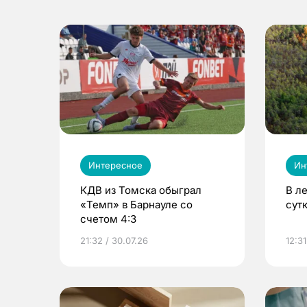
Интересное
Ин
КДВ из Томска обыграл
В л
«Темп» в Барнауле со
сут
счетом 4:3
21:32 / 30.07.26
12:31