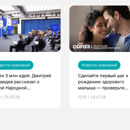
вости компаний
Новости компаний
ти 3 млн идей: Дмитрий
Сделайте первый шаг к
ведев рассказал о
рождению здорового
ой Народной
малыша — проверьте
грамме ЕР
репродуктивное здоров
 / 25.07.26
13:10 / 23.07.26
по ОМС!