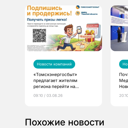
Новости компаний
Но
«Томскэнергосбыт»
Поч
предлагает жителям
Мед
региона перейти на
Нов
электронные квитанции и
про
09:10 / 03.08.26
20:10
выиграть призы
Похожие новости