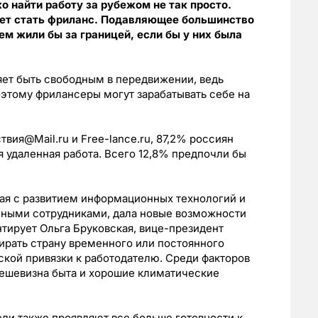
о найти работу за рубежом не так просто.
ет стать фриланс. Подавляющее большинство
м жили бы за границей, если бы у них была
ляет быть свободным в передвижении, ведь
этому фрилансеры могут зарабатывать себе на
ия@Mail.ru и Free-lance.ru, 87,2% россиян
ая удаленная работа. Всего 12,8% предпочли бы
ная с развитием информационных технологий и
нными сотрудниками, дала новые возможности
ирует Ольга Бруковская, вице-президент
бирать страну временного или постоянного
ской привязки к работодателю. Среди факторов
дешевизна быта и хорошие климатические
ли также проявляют все больше готовности к