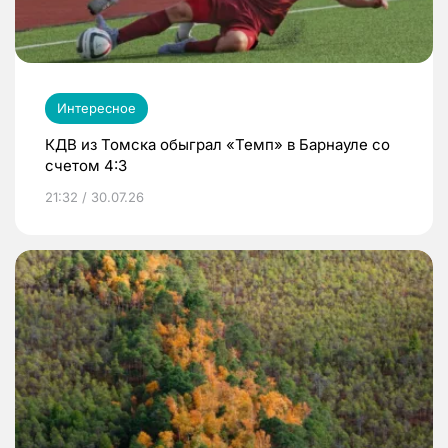
Интересное
КДВ из Томска обыграл «Темп» в Барнауле со
счетом 4:3
21:32 / 30.07.26