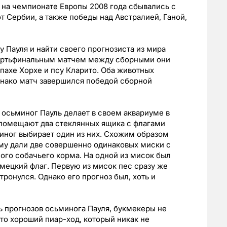
 на чемпионате Европы 2008 года сбывались с
 Сербии, а также победы над Австралией, Ганой,
 Пауля и найти своего прогнозиста из мира
вертьфинальным матчем между сборными они
пахе Хорхе и псу Кларито. Оба животных
днако матч завершился победой сборной
осьминог Пауль делает в своем аквариуме в
а помещают два стеклянных ящика с флагами
миног выбирает один из них. Схожим образом
Ему дали две совершенно одинаковых миски с
ого собачьего корма. На одной из мисок был
емецкий флаг. Первую из мисок пес сразу же
тронулся. Однако его прогноз был, хоть и
 прогнозов осьминога Пауля, букмекеры не
то хороший пиар-ход, который никак не