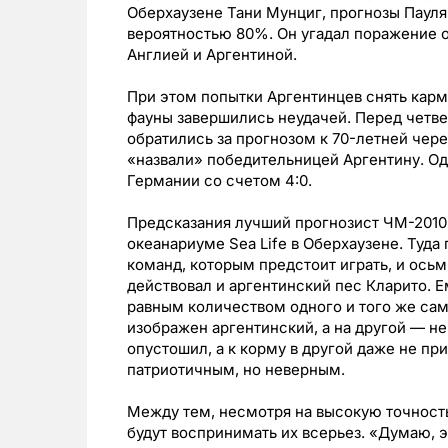
Оберхаузене Тани Мунциг, прогнозы Пауля
вероятностью 80%. Он угадал поражение от
Англией и Аргентиной.
При этом попытки Аргентинцев снять карму
фауны завершились неудачей. Перед чет
обратились за прогнозом к 70-летней чере
«назвали» победительницей Аргентину. О
Германии со счетом 4:0.
Предсказания лучший прогнозист ЧМ-2010 
океанариуме Sea Life в Оберхаузене. Туд
команд, которым предстоит играть, и ось
действовал и аргентинский пес Кларито. 
равным количеством одного и того же сам
изображен аргентинский, а на другой — н
опустошил, а к корму в другой даже не при
патриотичным, но неверным.
Между тем, несмотря на высокую точность
будут воспринимать их всерьез. «Думаю, э