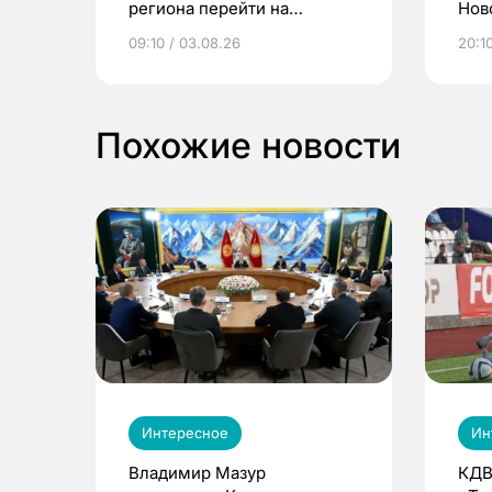
региона перейти на
Нов
электронные квитанции и
про
09:10 / 03.08.26
20:10
выиграть призы
Похожие новости
Интересное
Ин
Владимир Мазур
КДВ