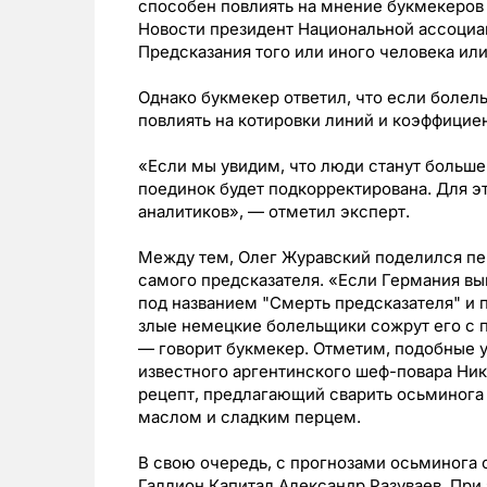
способен повлиять на мнение букмекеров
Новости президент Национальной ассоциа
Предсказания того или иного человека ил
Однако букмекер ответил, что если болел
повлиять на котировки линий и коэффицие
«Если мы увидим, что люди станут больше 
поединок будет подкорректирована. Для эт
аналитиков», — отметил эксперт.
Между тем, Олег Журавский поделился п
самого предсказателя. «Если Германия выи
под названием "Смерть предсказателя" и п
злые немецкие болельщики сожрут его с п
— говорит букмекер. Отметим, подобные 
известного аргентинского шеф-повара Ни
рецепт, предлагающий сварить осьминога 
маслом и сладким перцем.
В свою очередь, с прогнозами осьминога 
Галлион Капитал Александр Разуваев. При 