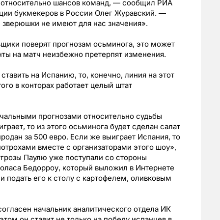
 относительно шансов команд, — сообщил РИА
ции букмекеров в России Олег Журавский. —
и зверюшки не имеют для нас значения».
ьщики поверят прогнозам осьминога, это может
нты на матч неизбежно претерпят изменения.
ставить на Испанию, то, конечно, линия на этот
ого в конторах работает целый штат
ечальными прогнозами относительно судьбы
грает, то из этого осьминога будет сделан салат
родан за 500 евро. Если же выиграет Испания, то
отрохами вместе с организаторами этого шоу»,
угрозы Паулю уже поступали со стороны
коласа Бедорроу, который выложил в Интернете
и подать его к столу с картофелем, оливковым
согласен начальник аналитического отдела ИК
этом он ставит не только на победу испанцев в