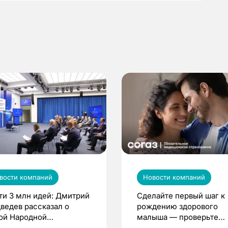
вости компаний
Новости компаний
ти 3 млн идей: Дмитрий
Сделайте первый шаг к
ведев рассказал о
рождению здорового
ой Народной
малыша — проверьте
грамме ЕР
репродуктивное здоров