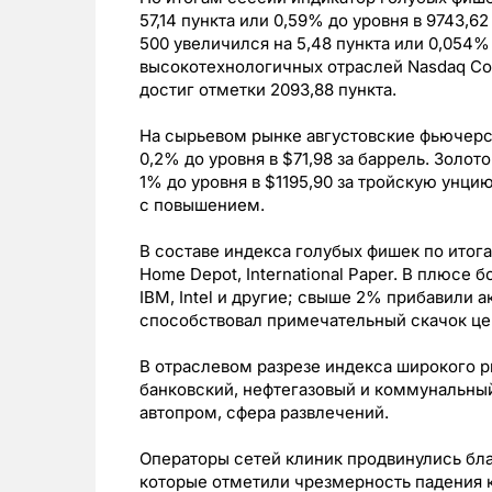
57,14 пункта или 0,59% до уровня в 9743,6
500 увеличился на 5,48 пункта или 0,054% 
высокотехнологичных отраслей Nasdaq Com
достиг отметки 2093,88 пункта.
На сырьевом рынке августовские фьючерс
0,2% до уровня в $71,98 за баррель. Золо
1% до уровня в $1195,90 за тройскую унц
с повышением.
В составе индекса голубых фишек по итога
Home Depot, International Paper. В плюсе б
IBM, Intel и другие; свыше 2% прибавили ак
способствовал примечательный скачок це
В отраслевом разрезе индекса широкого 
банковский, нефтегазовый и коммунальный
автопром, сфера развлечений.
Операторы сетей клиник продвинулись бла
которые отметили чрезмерность падения к