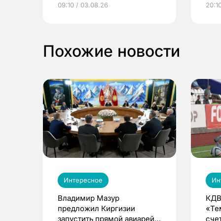
09:10 / 03.08.26
20:10
выиграть призы
Похожие новости
Интересное
Ин
Владимир Мазур
КДВ
предложил Киргизии
«Те
запустить прямой авиарейс
сче