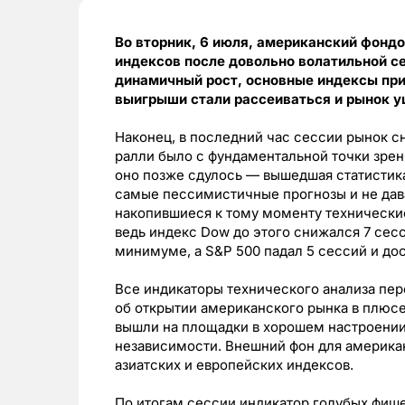
Во вторник, 6 июля, американский фон
индексов после довольно волатильной се
динамичный рост, основные индексы при
выигрыши стали рассеиваться и рынок у
Наконец, в последний час сессии рынок сн
ралли было с фундаментальной точки зрен
оно позже сдулось — вышедшая статистика
самые пессимистичные прогнозы и не дав
накопившиеся к тому моменту технически
ведь индекс Dow до этого снижался 7 сес
минимуме, а S&P 500 падал 5 сессий и дос
Все индикаторы технического анализа пер
об открытии американского рынка в плюсе,
вышли на площадки в хорошем настроении
независимости. Внешний фон для америка
азиатских и европейских индексов.
По итогам сессии индикатор голубых фишек