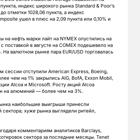
2 пункта, индекс широкого рынка Standard & Poor’s
до отметки 1028,06 пункта, а индекс
posite ушел в плюс на 2,09 пункта или 0,10% и
ы на нефть марки лайт на NYMEX опустились на
то с поставкой в августе на COMEX подешевело на
ию. На валютном рынке пара EUR/USD торговалась
м сессии отступили American Express, Boeing,
олее чем на 1% закрылись AIG, BofA, Exxon Mobil,
ции Alcoa и Microsoft. Росту акций Alcoa
н на алюминий — более чем на 3%.
рынка наибольшие выигрыши принесли
 сектора; хуже рынка выглядели ритейл,
годаря комментариям аналитиков Barclays,
отировок сектора за последние месяцы. Tenet