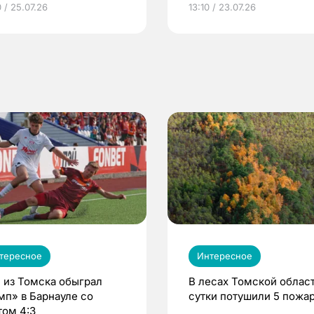
 / 25.07.26
13:10 / 23.07.26
по ОМС!
тересное
Интересное
 из Томска обыграл
В лесах Томской област
мп» в Барнауле со
сутки потушили 5 пожа
том 4:3