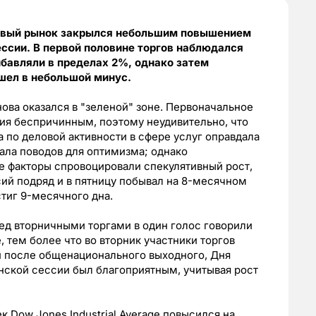
довый рынок закрылся небольшим повышением
ссии. В первой половине торгов наблюдался
бавляли в пределах 2%, однако затем
шел в небольшой минус.
ова оказался в "зеленой" зоне. Первоначальное
ия беспричинным, поэтому неудивительно, что
 по деловой активности в сфере услуг оправдала
ала поводов для оптимизма; однако
е факторы спровоцировали спекулятивный рост,
сий подряд и в пятницу побывал на 8-месячном
тиг 9-месячного дна.
ед вторничными торгами в один голос говорили
 тем более что во вторник участники торгов
 после общенационального выходного, Дня
нской сессии был благоприятным, учитывая рост
 Dow Jones Industrial Average повысился на