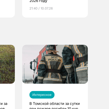
2026 году
ье
21:40 / 10.07.26
Интересное
и за
В Томской области за сутки
ров
при пожаре погибли 10 кур