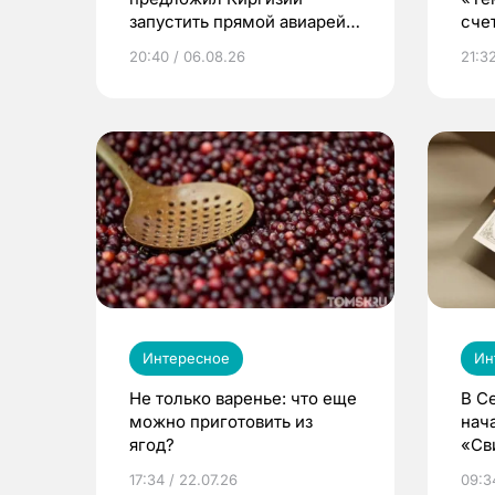
запустить прямой авиарейс
сче
из Томска
20:40 / 06.08.26
21:32
Интересное
Ин
Не только варенье: что еще
В С
можно приготовить из
нач
ягод?
«Св
жиз
17:34 / 22.07.26
09:34