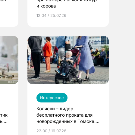
и корова
12:04 / 25.07.26
Интересное
Коляски – лидер
етик
бесплатного проката для
ь до
новорожденных в Томске.
Что еще берут родители?
22:00 / 16.07.26