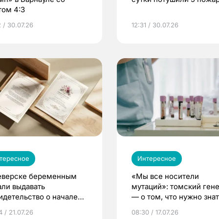
том 4:3
 / 30.07.26
12:31 / 30.07.26
тересное
Интересное
еверске беременным
«Мы все носители
али выдавать
мутаций»: томский ген
идетельство о начале
— о том, что нужно знат
ни»
беременности
 / 21.07.26
08:30 / 17.07.26