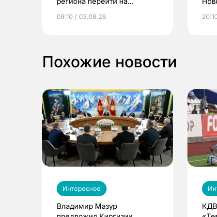
региона перейти на
Нов
электронные квитанции и
про
09:10 / 03.08.26
20:10
выиграть призы
Похожие новости
Интересное
Ин
Владимир Мазур
КДВ
предложил Киргизии
«Те