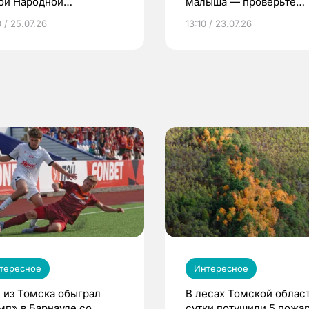
ой Народной
малыша — проверьте
грамме ЕР
репродуктивное здоров
 / 25.07.26
13:10 / 23.07.26
по ОМС!
тересное
Интересное
 из Томска обыграл
В лесах Томской област
мп» в Барнауле со
сутки потушили 5 пожа