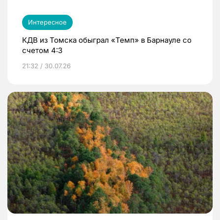
Интересное
КДВ из Томска обыграл «Темп» в Барнауле со
счетом 4:3
21:32 / 30.07.26