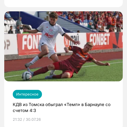
Интересное
КДВ из Томска обыграл «Темп» в Барнауле со
счетом 4:3
21:32 / 30.07.26