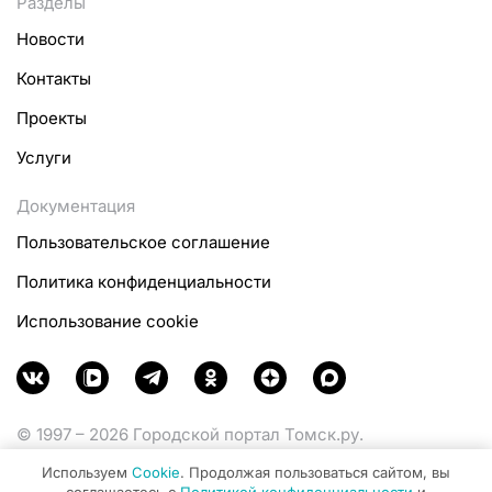
Разделы
Новости
Контакты
Проекты
Услуги
Документация
Пользовательское соглашение
Политика конфиденциальности
Использование cookie
© 1997 – 2026 Городской портал Томск.ру.
Функционирует при финансовой поддержке
Используем
Cookie
. Продолжая пользоваться сайтом, вы
Министерства цифрового развития, связи и массовых
соглашаетесь с
Политикой конфиденциальности
и