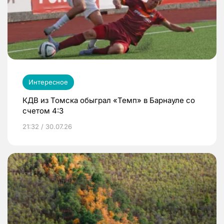
Интересное
КДВ из Томска обыграл «Темп» в Барнауле со
счетом 4:3
21:32 / 30.07.26