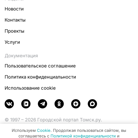
Новости
Контакты
Проекты
Услуги
Документация
Пользовательское соглашение
Политика конфиденциальности
Использование cookie
© 1997 – 2026 Городской портал Томск.ру.
Функционирует при финансовой поддержке
Используем
Cookie
. Продолжая пользоваться сайтом, вы
Министерства цифрового развития, связи и массовых
соглашаетесь с
Политикой конфиденциальности
и