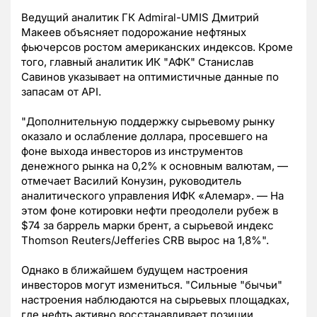
Ведущий аналитик ГК Admiral-UMIS Дмитрий
Макеев объясняет подорожание нефтяных
фьючерсов ростом американских индексов. Кроме
того, главный аналитик ИК "АФК" Станислав
Савинов указывает на оптимистичные данные по
запасам от API.
"Дополнительную поддержку сырьевому рынку
оказало и ослабление доллара, просевшего на
фоне выхода инвесторов из инструментов
денежного рынка на 0,2% к основным валютам, —
отмечает Василий Конузин, руководитель
аналитического управления ИФК «Алемар». — На
этом фоне котировки нефти преодолели рубеж в
$74 за баррель марки брент, а сырьевой индекс
Thomson Reuters/Jefferies CRB вырос на 1,8%".
Однако в ближайшем будущем настроения
инвесторов могут измениться. "Сильные "бычьи"
настроения наблюдаются на сырьевых площадках,
где нефть активно восстанавливает позиции,