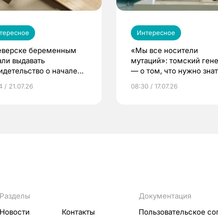
тересное
Интересное
еверске беременным
«Мы все носители
али выдавать
мутаций»: томский ген
идетельство о начале
— о том, что нужно знат
ни»
беременности
 / 21.07.26
08:30 / 17.07.26
Разделы
Документация
Новости
Контакты
Пользовательское со