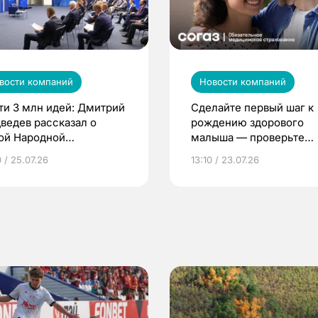
вости компаний
Новости компаний
ти 3 млн идей: Дмитрий
Сделайте первый шаг к
ведев рассказал о
рождению здорового
ой Народной
малыша — проверьте
грамме ЕР
репродуктивное здоров
 / 25.07.26
13:10 / 23.07.26
по ОМС!