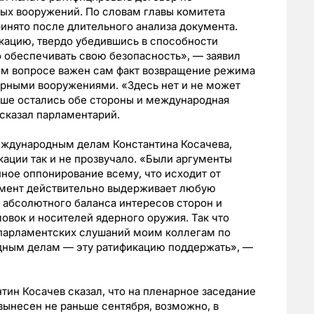
ых вооружений. По словам главы комитета
ринято после длительного анализа документа.
кацию, твердо убедившись в способности
о обеспечивать свою безопасность», — заявил
этом вопросе важен сам факт возвращение режима
ерными вооружениями. «Здесь нет и не может
ыше остались обе стороны и международная
 сказал парламентарий.
еждународным делам Константина Косачева,
кации так и не прозвучало. «Были аргументы
нное оппонирование всему, что исходит от
умент действительно выдерживает любую
е абсолютного баланса интересов сторон и
овок и носителей ядерного оружия. Так что
 парламентских слушаний моим коллегам по
дным делам — эту ратификацию поддержать», —
тин Косачев сказал, что на пленарное заседание
вынесен не раньше сентября, возможно, в