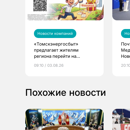
Новости компаний
Но
«Томскэнергосбыт»
Поч
предлагает жителям
Мед
региона перейти на
Нов
электронные квитанции и
про
09:10 / 03.08.26
20:10
выиграть призы
Похожие новости