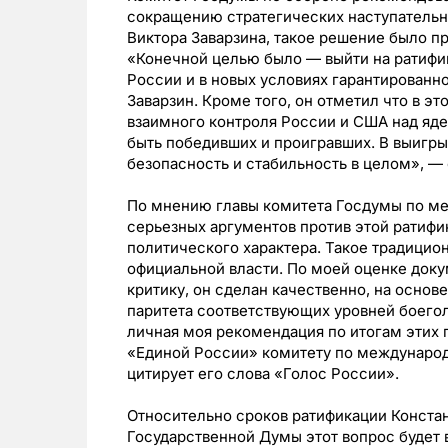
сокращению стратегических наступательн
Виктора Заварзина, такое решение было п
«Конечной целью было — выйти на ратифи
России и в новых условиях гарантированн
Заварзин. Кроме того, он отметил что в 
взаимного контроля России и США над яд
быть победивших и проигравших. В выигр
безопасность и стабильность в целом», —
По мнению главы комитета Госдумы по м
серьезных аргументов против этой ратифи
политического характера. Такое традицио
официальной власти. По моей оценке док
критику, он сделан качественно, на основ
паритета соответствующих уровней боегол
личная моя рекомендация по итогам этих
«Единой России» комитету по междунаро
цитирует его слова «Голос России».
Относительно сроков ратификации Констан
Государственной Думы этот вопрос будет 