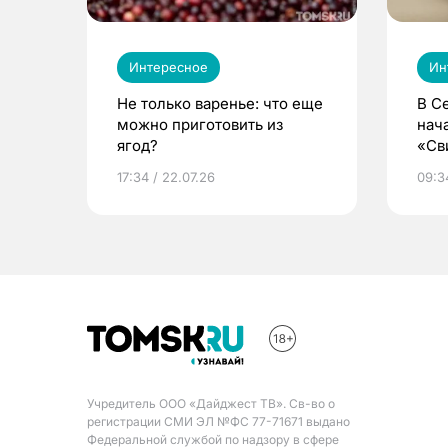
Интересное
Ин
Не только варенье: что еще
В С
можно приготовить из
нач
ягод?
«Св
жиз
17:34 / 22.07.26
09:34
Учредитель ООО «Дайджест ТВ». Св-во о
регистрации СМИ ЭЛ №ФС 77-71671 выдано
Федеральной службой по надзору в сфере