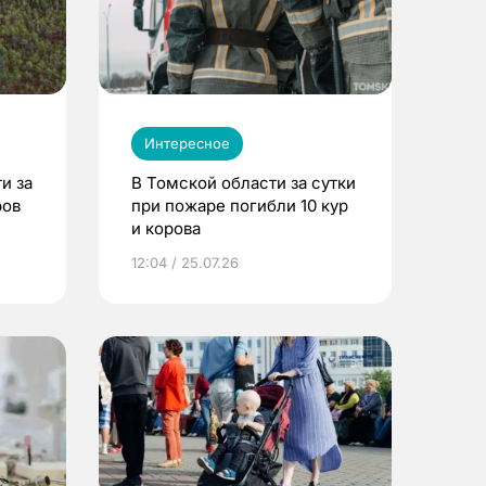
Интересное
и за
В Томской области за сутки
ров
при пожаре погибли 10 кур
и корова
12:04 / 25.07.26