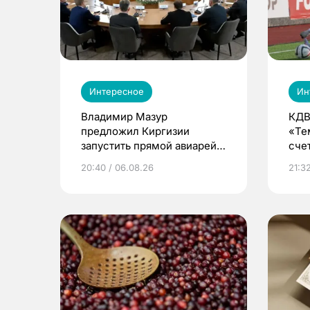
Интересное
Ин
Владимир Мазур
КДВ
предложил Киргизии
«Те
запустить прямой авиарейс
сче
из Томска
20:40 / 06.08.26
21:32