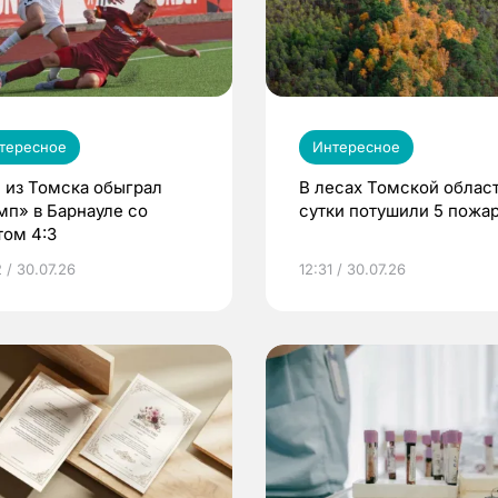
тересное
Интересное
 из Томска обыграл
В лесах Томской област
мп» в Барнауле со
сутки потушили 5 пожа
том 4:3
 / 30.07.26
12:31 / 30.07.26