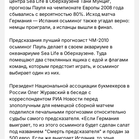
центра Sea Life в Оберхаузене Тани Мунциг,
прогнозы Пауля на чемпионате Европы 2008 года
сбывались с вероятностью 80%. Исход матча
Германия — Испания осьминог также угадал верно:
немцы проиграли, а испанцы вышли в финал.
Предсказания лучший прогнозист ЧМ-2010
осьминог Пауль делает в своем аквариуме в
океанариуме Sea Life в Оберхаузене. Туда
помещают два стеклянных ящика с едой и флагами
команд, которым предстоит играть, и осьминог
выбирает один из них.
Президент Национальной ассоциации букмекеров в
России Олег Журавский в беседе с
корреспондентом РИА Новости перед
злополучным для немецкой сборной матчем
поделился печальными прогнозами относительно
судьбы самого предсказателя. «Если Германия
выиграет, то из этого осьминога будет сделан салат
под названием "Смерть предсказателя" и продан за
500 евро. Если же выиграет Испания, то злые