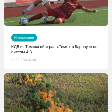
Интересное
КДВ из Томска обыграл «Темп» в Барнауле со
счетом 4:3
21:32 / 30.07.26