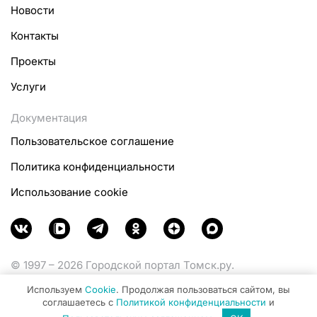
Новости
Контакты
Проекты
Услуги
Документация
Пользовательское соглашение
Политика конфиденциальности
Использование cookie
© 1997 – 2026 Городской портал Томск.ру.
Функционирует при финансовой поддержке
Используем
Cookie
. Продолжая пользоваться сайтом, вы
Министерства цифрового развития, связи и массовых
соглашаетесь с
Политикой конфиденциальности
и
коммуникаций Российской Федерации.