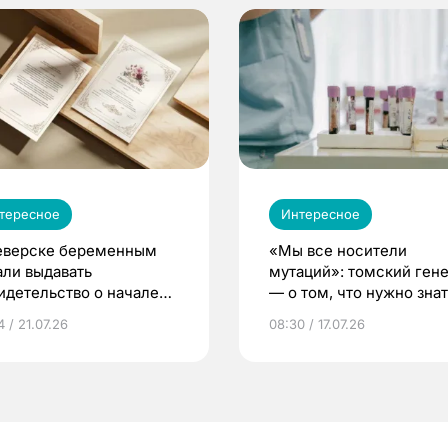
тересное
Интересное
еверске беременным
«Мы все носители
али выдавать
мутаций»: томский ген
идетельство о начале
— о том, что нужно знат
ни»
беременности
 / 21.07.26
08:30 / 17.07.26