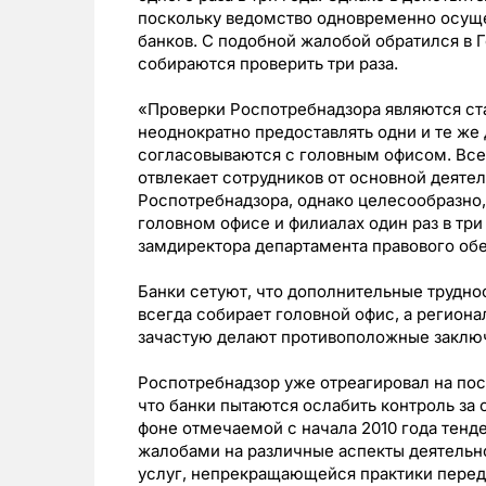
поскольку ведомство одновременно осуще
банков. С подобной жалобой обратился в Г
собираются проверить три раза.
«Проверки Роспотребнадзора являются ста
неоднократно предоставлять одни и те же
согласовываются с головным офисом. Все 
отвлекает сотрудников от основной деятел
Роспотребнадзора, однако целесообразно
головном офисе и филиалах один раз в три
замдиректора департамента правового об
Банки сетуют, что дополнительные трудно
всегда собирает головной офис, а регион
зачастую делают противоположные заключ
Роспотребнадзор уже отреагировал на пос
что банки пытаются ослабить контроль за 
фоне отмечаемой с начала 2010 года тенд
жалобами на различные аспекты деятельн
услуг, непрекращающейся практики перед