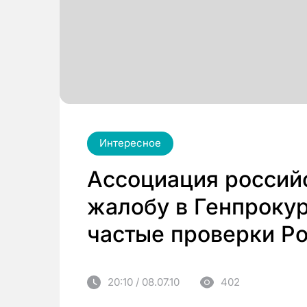
Интересное
Ассоциация россий
жалобу в Генпроку
частые проверки Р
20:10 / 08.07.10
402