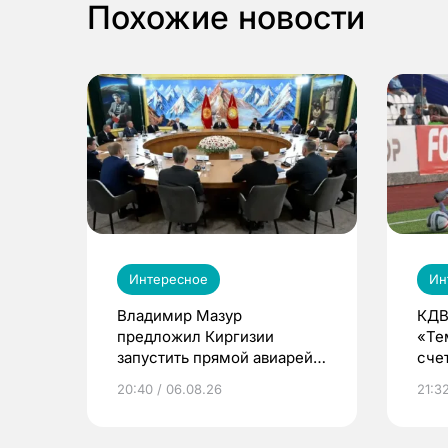
Похожие новости
Интересное
Ин
Владимир Мазур
КДВ
предложил Киргизии
«Те
запустить прямой авиарейс
сче
из Томска
20:40 / 06.08.26
21:32