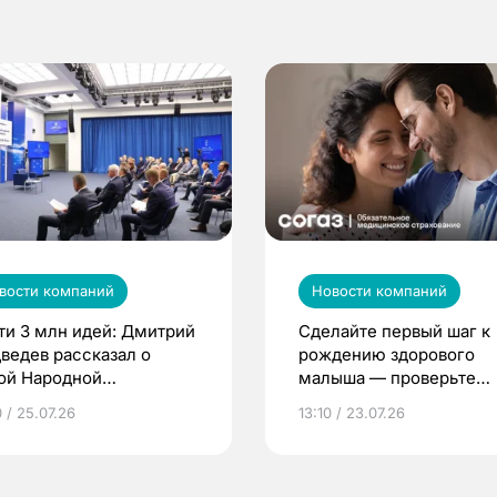
вости компаний
Новости компаний
ти 3 млн идей: Дмитрий
Сделайте первый шаг к
ведев рассказал о
рождению здорового
ой Народной
малыша — проверьте
грамме ЕР
репродуктивное здоров
 / 25.07.26
13:10 / 23.07.26
по ОМС!