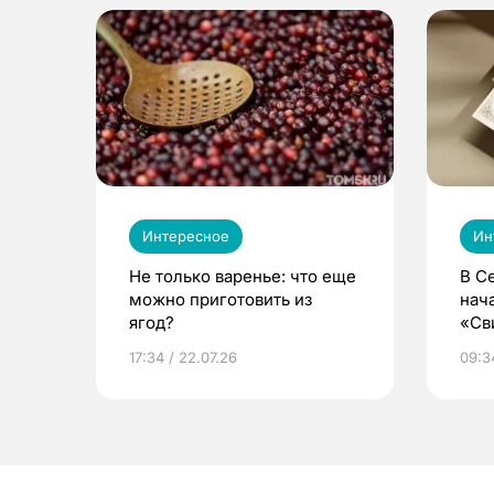
Интересное
Ин
Не только варенье: что еще
В С
можно приготовить из
нач
ягод?
«Св
жиз
17:34 / 22.07.26
09:34