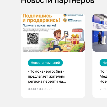
Новости партнеров
Новости компаний
Но
«Томскэнергосбыт»
Поч
предлагает жителям
Мед
региона перейти на
Нов
электронные квитанции и
про
09:10 / 03.08.26
20:10
выиграть призы