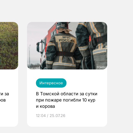
Интересное
и за
В Томской области за сутки
ров
при пожаре погибли 10 кур
и корова
12:04 / 25.07.26