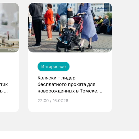
Интересное
Коляски – лидер
етик
бесплатного проката для
ь до
новорожденных в Томске.
Что еще берут родители?
22:00 / 16.07.26