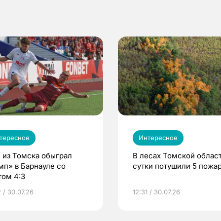
тересное
Интересное
 из Томска обыграл
В лесах Томской област
мп» в Барнауле со
сутки потушили 5 пожа
том 4:3
 / 30.07.26
12:31 / 30.07.26