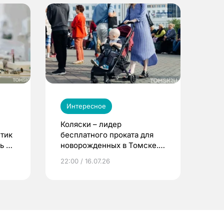
Интересное
Коляски – лидер
етик
бесплатного проката для
ь до
новорожденных в Томске.
Что еще берут родители?
22:00 / 16.07.26