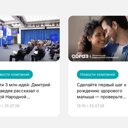
вости компаний
Новости компаний
ти 3 млн идей: Дмитрий
Сделайте первый шаг к
ведев рассказал о
рождению здорового
ой Народной
малыша — проверьте
грамме ЕР
репродуктивное здоров
 / 25.07.26
13:10 / 23.07.26
по ОМС!