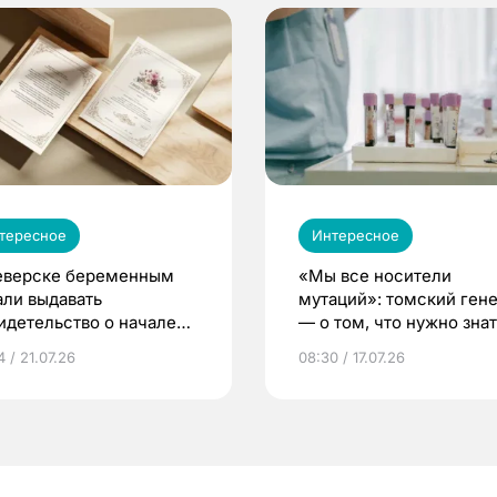
тересное
Интересное
еверске беременным
«Мы все носители
али выдавать
мутаций»: томский ген
идетельство о начале
— о том, что нужно знат
ни»
беременности
 / 21.07.26
08:30 / 17.07.26