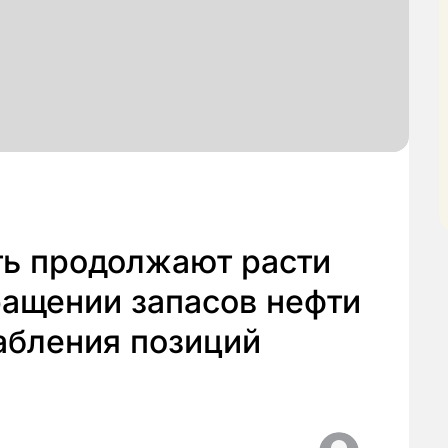
ть продолжают расти
ращении запасов нефти
абления позиций