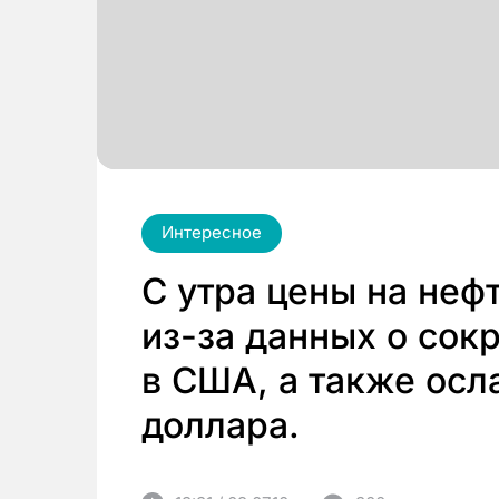
Интересное
С утра цены на неф
из-за данных о сок
в США, а также осл
доллара.