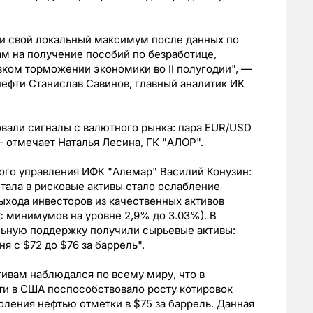
или свой локальный максимум после данных по
ам на получение пособий по безработице,
зком торможении экономики во II полугодии", —
нефти Станислав Савинов, главный аналитик ИК
вали сигналы с валютного рынка: пара EUR/USD
— отмечает Наталья Лесина, ГК "АЛОР".
ого управления ИФК "Алемар" Василий Конузин:
тала в рисковые активы стало ослабление
ыхода инвесторов из качественных активов
 с минимумов на уровне 2,9% до 3.03%). В
льную поддержку получили сырьевые активы:
я с $72 до $76 за баррель".
тивам наблюдался по всему миру, что в
ти в США поспособствовало росту котировок
оления нефтью отметки в $75 за баррель. Данная