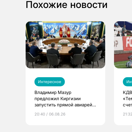
Похожие новости
Интересное
Ин
Владимир Мазур
КДВ
предложил Киргизии
«Те
запустить прямой авиарейс
сче
из Томска
20:40 / 06.08.26
21:32