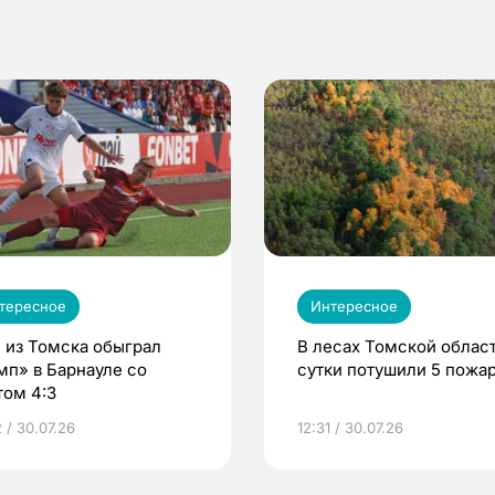
тересное
Интересное
 из Томска обыграл
В лесах Томской област
мп» в Барнауле со
сутки потушили 5 пожа
том 4:3
 / 30.07.26
12:31 / 30.07.26