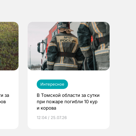
Интересное
и за
В Томской области за сутки
ров
при пожаре погибли 10 кур
и корова
12:04 / 25.07.26