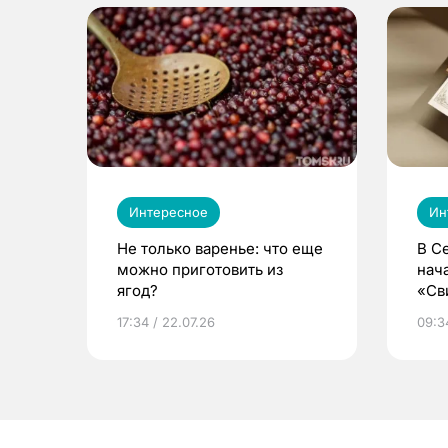
Интересное
Ин
Не только варенье: что еще
В С
можно приготовить из
нач
ягод?
«Св
жиз
17:34 / 22.07.26
09:34