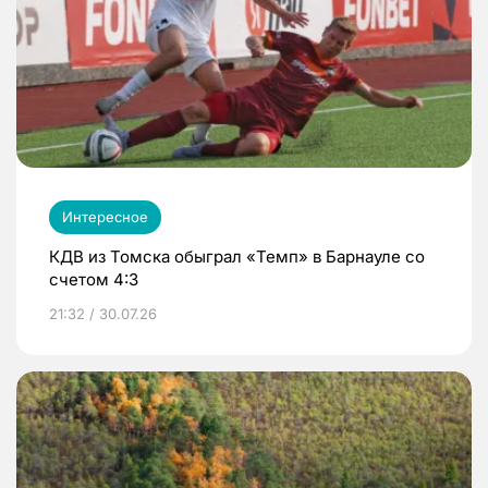
Интересное
КДВ из Томска обыграл «Темп» в Барнауле со
счетом 4:3
21:32 / 30.07.26