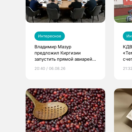
Интересное
Ин
Владимир Мазур
КДВ
предложил Киргизии
«Те
запустить прямой авиарейс
сче
из Томска
20:40 / 06.08.26
21:32