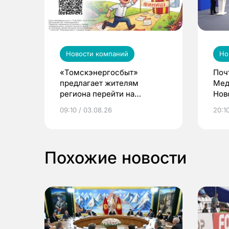
Новости компаний
Но
«Томскэнергосбыт»
Поч
предлагает жителям
Мед
региона перейти на
Нов
электронные квитанции и
про
09:10 / 03.08.26
20:10
выиграть призы
Похожие новости