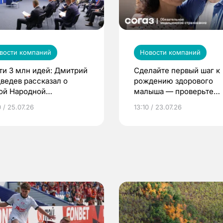
вости компаний
Новости компаний
ти 3 млн идей: Дмитрий
Сделайте первый шаг к
ведев рассказал о
рождению здорового
ой Народной
малыша — проверьте
грамме ЕР
репродуктивное здоров
 / 25.07.26
13:10 / 23.07.26
по ОМС!