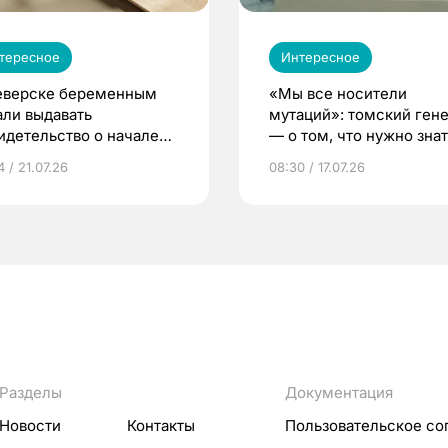
тересное
Интересное
еверске беременным
«Мы все носители
али выдавать
мутаций»: томский ген
идетельство о начале
— о том, что нужно знат
ни»
беременности
 / 21.07.26
08:30 / 17.07.26
Разделы
Документация
Новости
Контакты
Пользовательское со