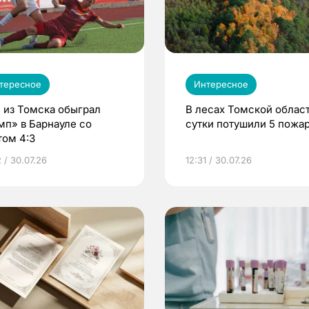
тересное
Интересное
 из Томска обыграл
В лесах Томской област
мп» в Барнауле со
сутки потушили 5 пожа
том 4:3
 / 30.07.26
12:31 / 30.07.26