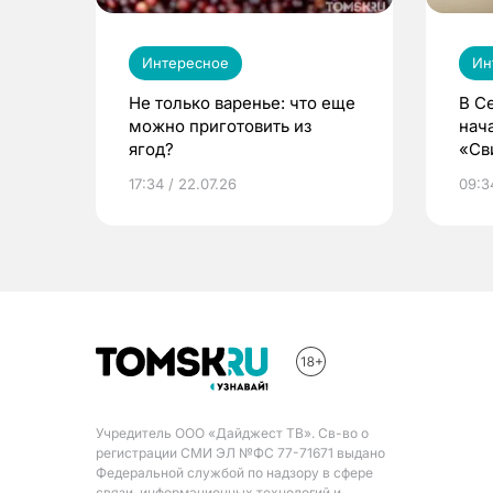
Интересное
Ин
Не только варенье: что еще
В С
можно приготовить из
нач
ягод?
«Св
жиз
17:34 / 22.07.26
09:34
Учредитель ООО «Дайджест ТВ». Св-во о
регистрации СМИ ЭЛ №ФС 77-71671 выдано
Федеральной службой по надзору в сфере
связи, информационных технологий и