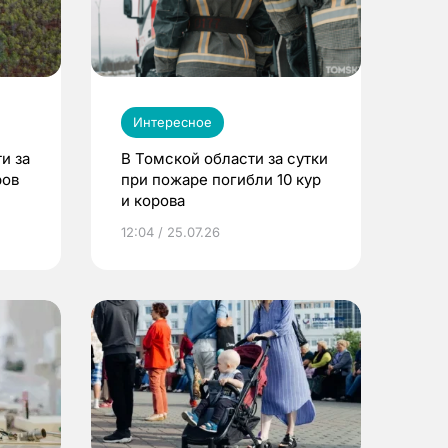
Интересное
и за
В Томской области за сутки
ров
при пожаре погибли 10 кур
и корова
12:04 / 25.07.26